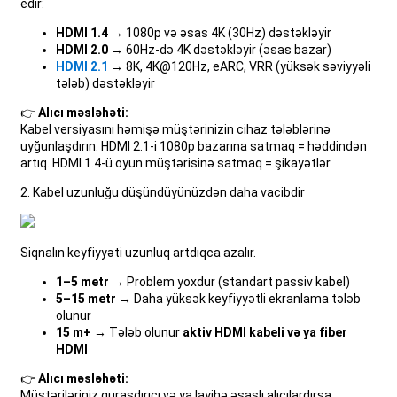
edir:
HDMI 1.4
→ 1080p və əsas 4K (30Hz) dəstəkləyir
HDMI 2.0
→ 60Hz-də 4K dəstəkləyir (əsas bazar)
HDMI 2.1
→ 8K, 4K@120Hz, eARC, VRR (yüksək səviyyəli
tələb) dəstəkləyir
👉
Alıcı məsləhəti:
Kabel versiyasını həmişə müştərinizin cihaz tələblərinə
uyğunlaşdırın. HDMI 2.1-i 1080p bazarına satmaq = həddindən
artıq. HDMI 1.4-ü oyun müştərisinə satmaq = şikayətlər.
2. Kabel uzunluğu düşündüyünüzdən daha vacibdir
Siqnalın keyfiyyəti uzunluq artdıqca azalır.
1–5 metr
→ Problem yoxdur (standart passiv kabel)
5–15 metr
→ Daha yüksək keyfiyyətli ekranlama tələb
olunur
15 m+
→ Tələb olunur
aktiv HDMI kabeli və ya fiber
HDMI
👉
Alıcı məsləhəti:
Müştəriləriniz quraşdırıcı və ya layihə əsaslı alıcılardırsa,