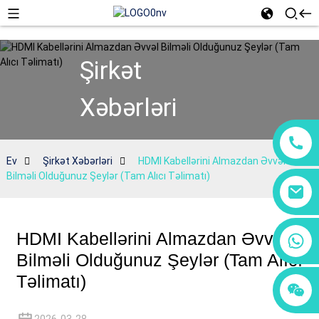
Şirkət
Xəbərləri
Ev
Şirkət Xəbərləri
HDMI Kabellərini Almazdan Əvvəl
Bilməli Olduğunuz Şeylər (Tam Alıcı Təlimatı)
HDMI Kabellərini Almazdan Əvvəl
+86 18760065206
Bilməli Olduğunuz Şeylər (Tam Alıcı
Təlimatı)
+86 15118299221
+86 15397569549