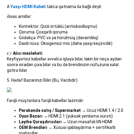
A
Yaxşı HDMI Kabeli
təkcə qətnamə ilə bağlı deyil.
Əsas amillər:
Konnektor: Qızılı örtüklü (antioksidləşmə)
Qoruma: Çoxqatlı qoruma
Gödəkçə: PVC və ya hörülmüş (davamlılıq)
Daxili nüvə: Oksigensiz mis (daha yaxşı keçiricilik)
👉
Alıcı məsləhəti:
Keyfiyyətsiz kabellər əvvəlcə işləyə bilər, lakin bir neçə aydan
sonra sıradan çıxa bilər və bu da brendinizin nüfuzuna xələl
gətirə bilər.
5. Hədəf Bazarınızı Bilin (Bu, Vacibdir)
Fərqli müştərilərə fərqli kabellər lazımdır:
Pərakəndə satış / Supermarket
→ Ucuz HDMI 1.4 / 2.0
Oyun Bazarı
→ HDMI 2.1 (yüksək yeniləmə sürəti)
Layihə Quraşdırıcıları
→ Uzun məsafəli lifli HDMI
OEM Brendləri
→ Xüsusi qablaşdırma + sertifikatlı
məhsullar