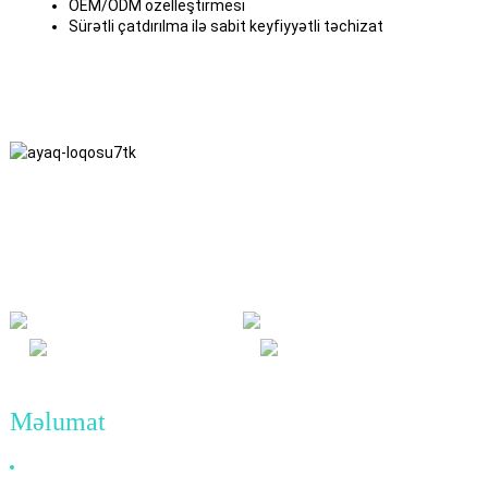
OEM/ODM özelleştirmesi
Sürətli çatdırılma ilə sabit keyfiyyətli təchizat
Biz dürüstlük, qarşılıqlı fayda və hər iki tərəf üçün qazanclı nəticələr
kimi biznes fəlsəfəsinə və gələcəkdə keyfiyyətli nailiyyətlər kimi
biznes prinsiplərinə sadiqik.
Məlumat
Niyə Bizi Seçməlisiniz