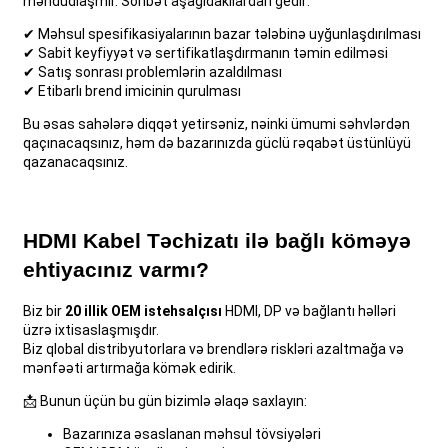
məhdudlaşmır. Söhbət aşağıdakılardan gedir:
✔ Məhsul spesifikasiyalarının bazar tələbinə uyğunlaşdırılması
✔ Sabit keyfiyyət və sertifikatlaşdırmanın təmin edilməsi
✔ Satış sonrası problemlərin azaldılması
✔ Etibarlı brend imicinin qurulması
Bu əsas sahələrə diqqət yetirsəniz, nəinki ümumi səhvlərdən
qaçınacaqsınız, həm də bazarınızda güclü rəqabət üstünlüyü
qazanacaqsınız.
HDMI Kabel Təchizatı ilə bağlı köməyə
ehtiyacınız varmı?
Biz bir
20 illik OEM istehsalçısı
HDMI, DP və bağlantı həlləri
üzrə ixtisaslaşmışdır.
Biz qlobal distribyutorlara və brendlərə riskləri azaltmağa və
mənfəəti artırmağa kömək edirik.
📩 Bunun üçün bu gün bizimlə əlaqə saxlayın:
Bazarınıza əsaslanan məhsul tövsiyələri