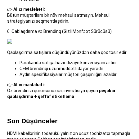
👉
Alıcı məsləhəti:
Bütün müştərilərə bir növ məhsul satmayın. Məhsul
strategiyanızı seqmentləşdirin.
6. Qablaşdırma və Brendinq (Gizli Mənfəət Sürücüsü)
Qablaşdırma satışlara düşündüyünüzdən daha çox təsir edir:
Pərakəndə satışa hazır dizayn konversiyanı artırır
OEM brendinqi uzunmüddətli dəyər yaradır
Aydın spesifikasiyalar müştəri çaşqınlığını azaldır
👉
Alıcı məsləhəti:
Öz brendinizi qurursunuzsa, investisiya qoyun
peşəkar
qablaşdırma + şəffaf etiketləmə
.
Son Düşüncələr
HDMI kabellərinin tədarükü yalnız ən ucuz təchizatçı tapmaqla