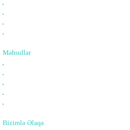
ABŞ haqqında
Tez-tez verilən suallar
Xəbərlər
Bizimlə Əlaqə
Məhsullar
HDMI Kabeli
DP Kabeli
VGA Kabeli
Optik Fiber Kabel
DVI Kabeli
Bizimlə Əlaqə