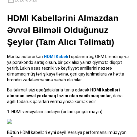
2026-03-28
+86 15118299221
HDMI Kabellərini Almazdan
Əvvəl Bilməli Olduğunuz
Şeylər (Tam Alıcı Təlimatı)
Mənbə axtararkən
HDMI Kabeli
Topdansatış, OEM brendinqi və
ya pərakəndə satış olsun, bir çox alıcı yalnız qiymətə diqqət
yetirir. Lakin əsas texniki və keyfiyyət amillərini nəzərə
almamaq müştəri şikayətlərinə, geri qaytarılmalara və hətta
brendin zədələnməsinə səbəb ola bilər.
Bu təlimat sizi aşağıdakılarla tanış edəcək
HDMI kabelləri
almadan əvvəl yoxlamaq lazım olan vacib məqamlar
, daha
ağıllı tədarük qərarları verməyinizə kömək edir.
1. HDMI versiyalarını anlayın (onları qarışdırmayın)
Bütün HDMI kabelləri eyni deyil. Versiya performansı müəyyən