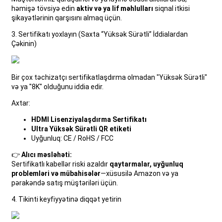
həmişə tövsiyə edin
aktiv və ya lif məhlulları
siqnal itkisi
şikayətlərinin qarşısını almaq üçün.
3. Sertifikatı yoxlayın (Saxta “Yüksək Sürətli” İddialardan
Çəkinin)
Bir çox təchizatçı sertifikatlaşdırma olmadan "Yüksək Sürətli"
və ya "8K" olduğunu iddia edir.
Axtar:
HDMI Lisenziyalaşdırma Sertifikatı
Ultra Yüksək Sürətli QR etiketi
Uyğunluq: CE / RoHS / FCC
👉
Alıcı məsləhəti:
Sertifikatlı kabellər riski azaldır
qaytarmalar, uyğunluq
problemləri və mübahisələr
—xüsusilə Amazon və ya
pərakəndə satış müştəriləri üçün.
4. Tikinti keyfiyyətinə diqqət yetirin