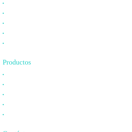
¿Por qué elegirnos?
Sobre nosotros
Preguntas frecuentes
Noticias
Contáctenos
Productos
Cable HDMI
Cable DP
Cable VGA
Cable de fibra óptica
Cable DVI