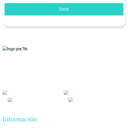
Send
Nos adherimos a la filosofía empresarial de honestidad, beneficio
mutuo y resultados beneficiosos para todos, y al principio
empresarial de logros de calidad en el futuro.
Información