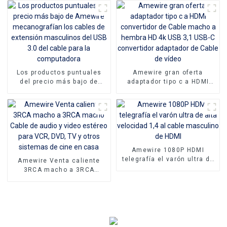
velocidad 4k 60hz para PS4
alta definición confiable de
TV
PVC
Los productos puntuales
Amewire gran oferta
del precio más bajo de
adaptador tipo c a HDMI
Amewire mecanografían
convertidor de Cable
los cables de extensión
macho a hembra HD 4k USB
masculinos del USB 3.0 del
3,1 USB-C convertidor
cable para la computadora
adaptador de Cable de
vídeo
Amewire 1080P HDMI
telegrafía el varón ultra de
Amewire Venta caliente
alta velocidad 1,4 al cable
3RCA macho a 3RCA
masculino de HDMI
macho Cable de audio y
video estéreo para VCR,
DVD, TV y otros sistemas
de cine en casa