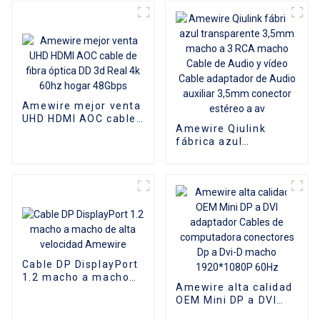
Conector de vídeo HD
para proyector de TV
y PC
Amewire mejor venta
UHD HDMI AOC cable
Amewire Qiulink
de fibra óptica DD 3d
fábrica azul
Real 4k 60hz hogar
transparente 3,5mm
48Gbps
macho a 3 RCA
macho Cable de
Audio y vídeo Cable
adaptador de Audio
auxiliar 3,5mm
conector estéreo a av
Cable DP DisplayPort
1.2 macho a macho
Amewire alta calidad
de alta velocidad
OEM Mini DP a DVI
Amewire
adaptador Cables de