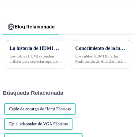
computadora
conectores Dp a Dvi-D
macho 1920*1080P
60Hz
Blog Relacionado
La historia de HDMI AOC
Conocimiento de la industria del cable Fase 2---¿Por qué el grosor (diámetro) de los cables HDMI afecta la estabilidad de la señal?
Los cables HDMI se suelen
Los cables HDMI (Interfaz
utilizar para conectar equipos
Multimedia de Alta Definición)
audiovisuales a televisores y
juegan un papel importante en
monitores, por lo que la
los dispositivos audiovisuales,
mayoría son transmisiones de
encargados de transmitir
corta distancia, normalmente
señales de vídeo y audio de
de sólo 3 metros de largo. ¿Qué
alta definición. ...
Búsqueda Relacionada
deben hacer los usuarios si
necesitan...
Cable de encargo de Hdmi Fábricas
Dp al adaptador de VGA Fábricas