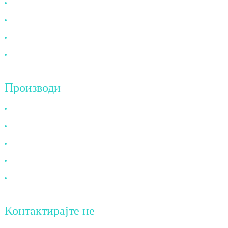
За нас
Најчесто поставувани прашања
Вести
Контактирајте не
Производи
HDMI кабел
DP кабел
VGA кабел
Оптички кабел
DVI кабел
Контактирајте не