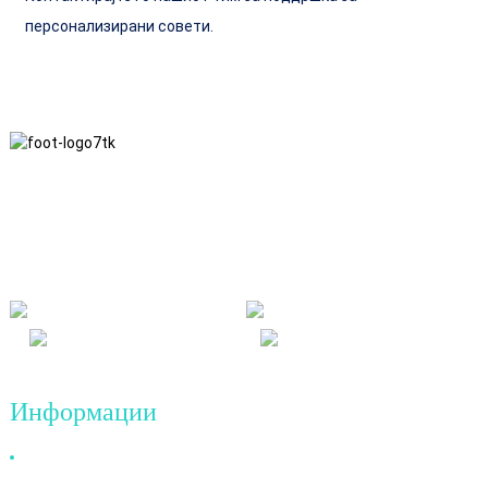
персонализирани совети.
Ние се придржуваме до деловната филозофија на чесност,
взаемна корист и win-win резултати, како и до деловниот
принцип на квалитетни достигнувања во иднина.
Информации
Зошто да нè изберете нас