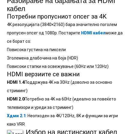
Разбирање на барањата за HDMI
+86 15118299221
кабел
Потребни пропусниот опсег за 4K
4K резолуцијата (3840×2160) бара значително поголем
пропусен опсег од 1080p. Постарите
HDMI кабел
може да
се борат со:
Повисока густина на пиксели
Зголемена длабочина на боја (HDR)
Повисоки стапки на освежување (60Hz или 120Hz)
HDMI верзиите се важни
HDMI 1.4
Поддржува 4K на 30Hz (доволно за основно
стриминг)
HDMI 2.0
Потребно за 4K на 60Hz (идеално за повеќето
телевизори и уреди за стриминг)
Хдми 2.1
: Неопходен за 4K/120Hz, 8K и функции за игри
како VRR
Избор на вистинскиот кабел