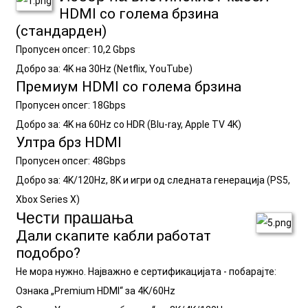
HDMI со голема брзина
(стандарден)
Пропусен опсег: 10,2 Gbps
Добро за: 4K на 30Hz (Netflix, YouTube)
Премиум HDMI со голема брзина
Пропусен опсег: 18Gbps
Добро за: 4K на 60Hz со HDR (Blu-ray, Apple TV 4K)
Ултра брз HDMI
Пропусен опсег: 48Gbps
Добро за: 4K/120Hz, 8K и игри од следната генерација (PS5,
Xbox Series X)
Чести прашања
Дали скапите кабли работат
подобро?
Не мора нужно. Најважно е сертификацијата - побарајте:
Ознака „Premium HDMI“ за 4K/60Hz