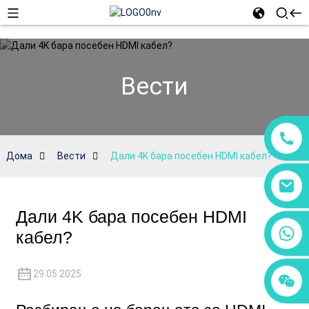
Вести
Дома
Вести
Дали 4K бара посебен HDMI кабел?
Дали 4K бара посебен HDMI
+86 18760065206
кабел?
29.05.2025
+86 15118299221
+86 15397569549