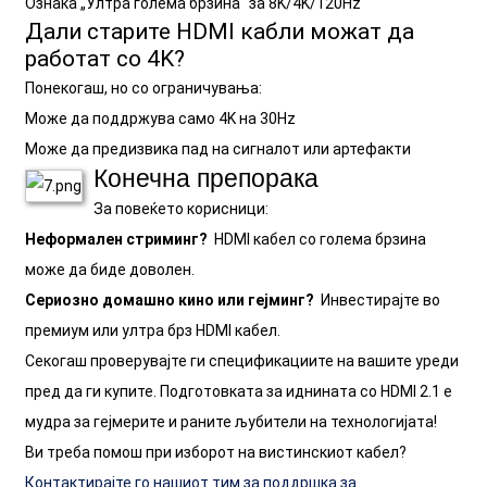
Ознака „Ултра голема брзина“ за 8K/4K/120Hz
Дали старите HDMI кабли можат да
работат со 4K?
Понекогаш, но со ограничувања:
Може да поддржува само 4K на 30Hz
Може да предизвика пад на сигналот или артефакти
Конечна препорака
За повеќето корисници:
Неформален стриминг?
HDMI кабел со голема брзина
може да биде доволен.
Сериозно домашно кино или гејминг?
Инвестирајте во
премиум или ултра брз HDMI кабел.
Секогаш проверувајте ги спецификациите на вашите уреди
пред да ги купите. Подготовката за иднината со HDMI 2.1 е
мудра за гејмерите и раните љубители на технологијата!
Ви треба помош при изборот на вистинскиот кабел?
Контактирајте го нашиот тим за поддршка за