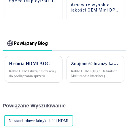
Speed ​​DisplayPort 1.2
Amewire wysokiej
męski na męski DP
jakości OEM Mini DP
do adaptera DVI kable
komputerowe złącza
Dp do Dvi-D męski
1920*1080P 60Hz
Powiązany Blog
Historia HDMI AOC
Znajomość branży kablowej, faza 2 --- Dlaczego grubość (średnica) kabli HDMI wpływa na stabilność sygnału?
Kable HDMI służą najczęściej
Kable HDMI (High Definition
do podłączania sprzętu
Multimedia Interface)
audiowizualnego do
odgrywają ważną rolę w
telewizorów i monitorów,
urządzeniach
dlatego większość z nich to
audiowizualnych,
transmisje na niewielkie
odpowiadając za przesyłanie
odległości, zwykle o długości
sygnałów wideo i audio o
Powiązane Wyszukiwanie
zaledwie 3 metrów. Co powinni
wysokiej rozdzielczości. ...
zrobić użytkownicy, jeśli
potrzebują ...
Niestandardowe fabryki kabli HDMI