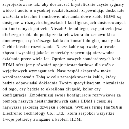
zaprojektowane tak, aby dostarczać krystalicznie czyste sygnały
wideo i audio o wysokiej rozdzielczości, zapewniając doskonałe
wrażenia wizualne i słuchowe. niestandardowe kable HDMI są
dostępne w różnych długościach i konfiguracjach dostosowanych
do konkretnych potrzeb. Niezależnie od tego, czy potrzebujesz
dłuższego kabla do podłączenia telewizora do zestawu kina
domowego, czy krótszego kabla do konsoli do gier, mamy dla
Ciebie idealne rozwiązanie. Nasze kable są trwałe, a trwałe
złącza i wysokiej jakości materiały zapewniają niezawodne
działanie przez wiele lat. Oprócz naszych standardowych kabli
HDMI oferujemy również opcje niestandardowe dla osób o
wyjątkowych wymaganiach. Nasz zespół ekspertów może
współpracować z Tobą w celu zaprojektowania kabla, który
będzie odpowiadał dokładnie Twoim specyfikacjom, niezależnie
od tego, czy będzie to określona długość, kolor czy
konfiguracja. Zmodernizuj swoją konfigurację rozrywkową za
pomocą naszych niestandardowych kabli HDMI i ciesz się
najwyższą jakością dźwięku i obrazu. Wybierz firmę HaiYuXin
Electronic Technology Co., Ltd., która zaspokoi wszystkie
Twoje potrzeby związane z kablem HDMI