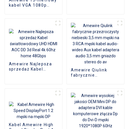
na HDMI
kabel VGA 1080p
(3+6) z męskiego na
męskie, Nicked (DAE)
Złącze wideo HD do
telewizora,
projektora
komputerowego
Amewire Najlepsza
sprzedaż Kabel
Amewire Qiulink
światłowodowy UHD
fabrycznie
HDMI AOC DD 3d Real
przezroczysty
4k 60hz home 48Gbps
niebieski 3,5 mm
męski na 3 RCA męski
kabel audio-wideo
Aux kabel adaptera
audio 3,5 mm gniazdo
stereo do av
Kabel Amewire High