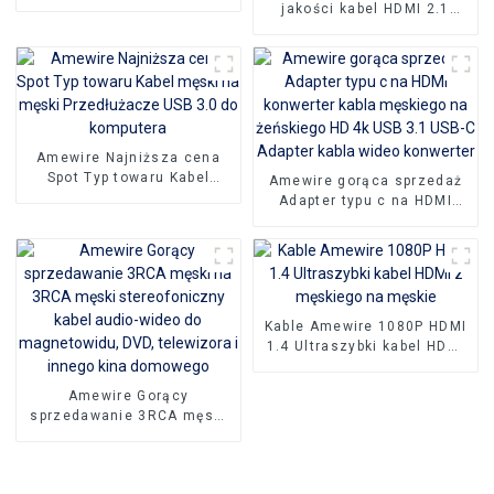
Krótki kabel HDMI 2.0
jakości kabel HDMI 2.1
Wysoka prędkość 4k 60 Hz
Kabel 8K HDMI Niezawodny
dla telewizora PS4
kabel połączeniowy PVC o
wysokiej rozdzielczości
Amewire Najniższa cena
Spot Typ towaru Kabel
Amewire gorąca sprzedaż
męski na męski
Adapter typu c na HDMI
Przedłużacze USB 3.0 do
konwerter kabla męskiego
komputera
na żeńskiego HD 4k USB
3.1 USB-C Adapter kabla
wideo konwerter
Kable Amewire 1080P HDMI
1.4 Ultraszybki kabel HDMI
z męskiego na męskie
Amewire Gorący
sprzedawanie 3RCA męski
na 3RCA męski
stereofoniczny kabel audio-
wideo do magnetowidu,