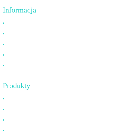
Informacja
Dlaczego warto wybrać nas
O NAS
Często zadawane pytania
Aktualności
Skontaktuj się z nami
Produkty
Kabel HDMI
Kabel DP
Kabel VGA
Kabel światłowodowy