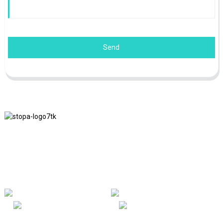
Send
Przestrzegamy filozofii biznesowej zakładającej uczciwość,
wzajemne korzyści i korzystne dla obu stron wyniki oraz zasadę
biznesową dotyczącą osiągnięć jakościowych w przyszłości.