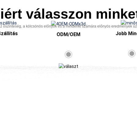
iért válasszon minke
 őszinteség, a kölcsönös előnyök és a mindenki számára előnyös eredmények üzlet
zállítás
Jobb Mi
ODM/OEM