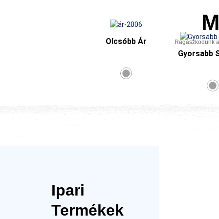
M
Olcsóbb Ár
Ragaszkodunk az
Gyorsabb S
Ipari
Termékek