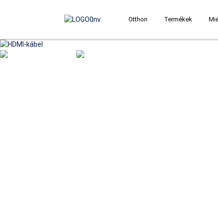
Otthon
Termékek
Mié
RÓLUNK
Rólunk
OEM és ODM támogatást nyújtunk k
Jelenleg a vállalat több mi
gyártósor működik az alapan
zsinegelőgéppel, 70 fröccs