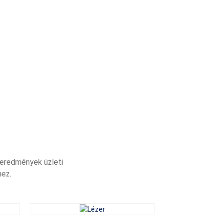
biztosítják a
 eredmények üzleti
hez.