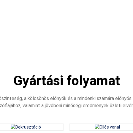
tja a hatékony teljesítményt...
CCC, RoHS, VDE: Szabványok, amelyek 
Továbbiak Megtekintése
biztonságos...
Gyártási folyamat
szinteség, a kölcsönös előnyök és a mindenki számára előnyös
ozófiájához, valamint a jövőbeni minőségi eredmények üzleti elvé