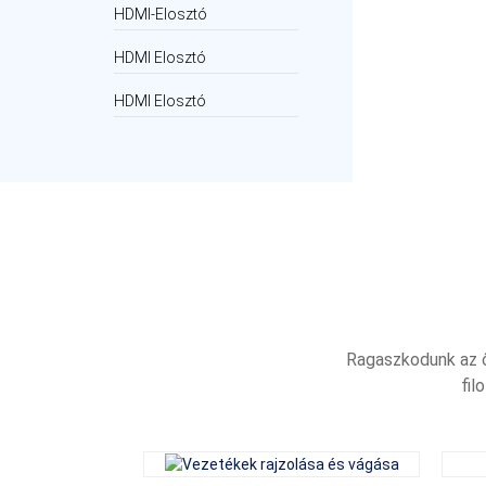
USB 2.0 port biztosí
HDMI-Elosztó
HDMI Elosztó
HDMI Elosztó
Ragaszkodunk az ő
fil