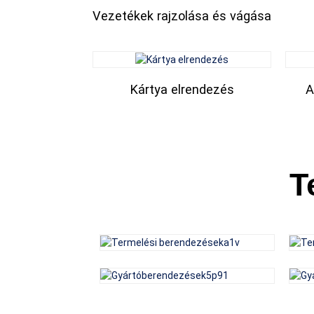
Vezetékek rajzolása és vágása
Kártya elrendezés
A
T