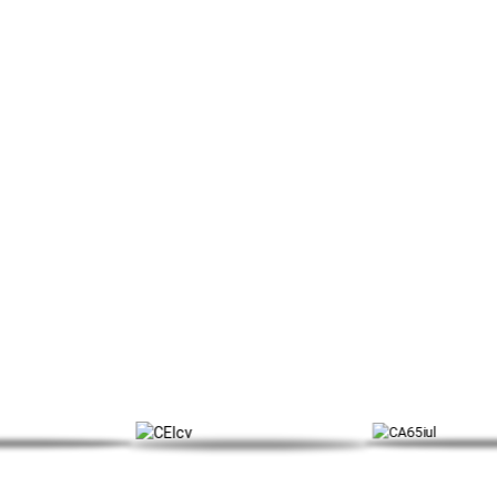
Tanúsítványunk
i minősítéssel rendelkezik, mint például a California 65, o-be