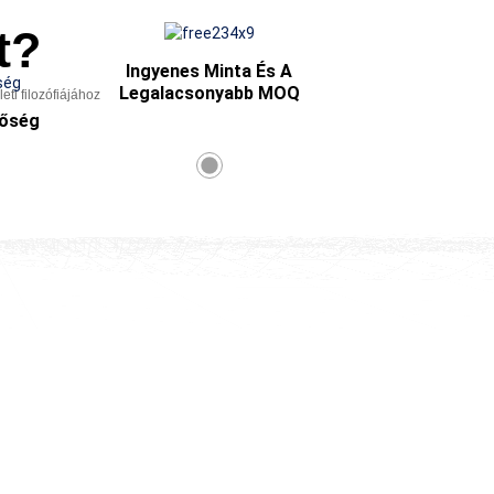
t?
Ingyenes Minta És A
Legalacsonyabb MOQ
i filozófiájához
nőség