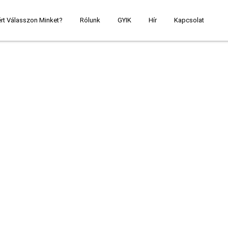
rt Válasszon Minket?
Rólunk
GYIK
Hír
Kapcsolat
01
/
03
ábeleimhez és kábelkötegekhez, speciális igények kielégítése érdek
nt 6000 négyzetméteres műhellyel és több mint 230 alkal
yagoktól a gyártáson át a csomagolásig és a szállításig.
öntőgéppel, 8 automata forrasztógéppel, 22 tesztelőgé