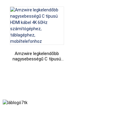
3.1 USB-C videokábel
Adapter Macbook Pro 4k
adapter átalakító
Type-C USB Type-C - HDMI
Kábel
Amzwire legkelendőbb
nagysebességű C típusú
HDMI kábel 4K 60Hz
számítógéphez,
táblagéphez,
mobiltelefonhoz
Ragaszkodunk az őszinteség, a kölcsönös előnyök és a mindenki
számára előnyös eredmények üzleti filozófiájához, valamint a