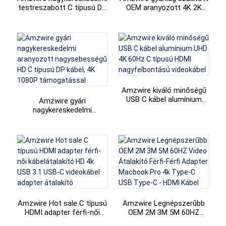
testreszabott C típusú DP
OEM aranyozott 4K 2K
+86 15118299221
adapter Displayport 1.4
30Hz C típusú DP kábel
kábel házimozihoz
telefon
csatlakoztatásához
Amzwire kiváló minőségű
USB C kábel alumínium
Amzwire gyári
UHD 4K 60Hz C típusú
nagykereskedelmi
HDMI nagyfelbontású
aranyozott nagysebességű
videokábel
HD C típusú DP kábel, 4K
1080P támogatással
Amzwire Hot sale C típusú
Amzwire Legnépszerűbb
HDMI adapter férfi-női
OEM 2M 3M 5M 60HZ
kábelátalakító HD 4k USB
Video Átalakító Férfi-Férfi