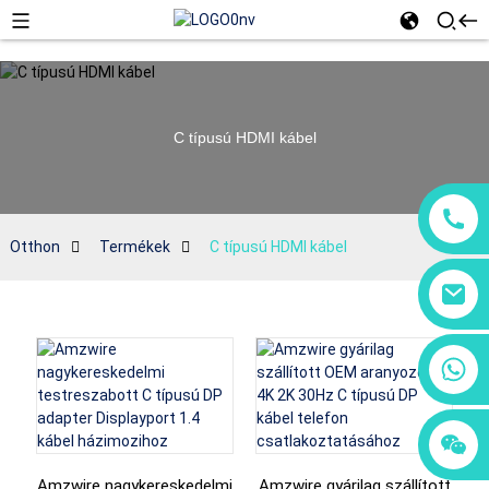
C típusú HDMI kábel
Otthon
Termékek
C típusú HDMI kábel
+86 18760065206
+86 15118299221
+86 15397569549
Amzwire nagykereskedelmi
Amzwire gyárilag szállított