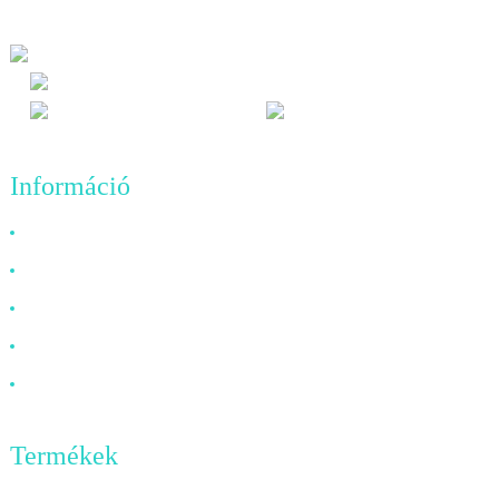
jövőbeni minőségi eredmények üzleti elvéhez.
Információ
Miért válasszon minket?
Rólunk
GYIK
Hír
Kapcsolat
Termékek