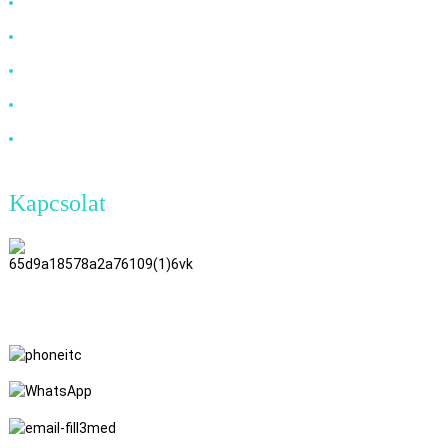
HDMI-kábel
DP-kábel
VGA-kábel
Optikai kábel
DVI-kábel
Kapcsolat
TianAo 8. emelet, 72. szám, GuTa
6. út, FuLong falu, ShiPai város,
Dongguan város, Guangdong
tartomány
+86 15397569549
+86 18760065206
kaiqiqiu7@gmail.com