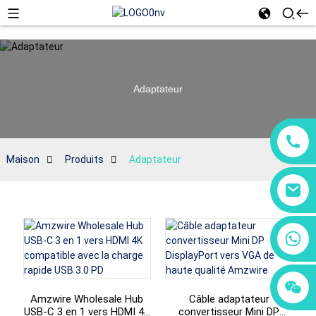
Adaptateur
Maison
Produits
Adaptateur
+86 18760065206
+86 15118299221
+86 15397569549
Amzwire Wholesale Hub
Câble adaptateur
USB-C 3 en 1 vers HDMI 4K
convertisseur Mini DP