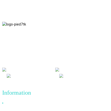
Nous adhérons à une philosophie d'entreprise fondée sur
l'honnêteté, l'intérêt mutuel et les résultats gagnant-gagnant, ainsi
qu'à un principe commercial visant des réalisations de qualité à
l'avenir.
Information
Pourquoi nous choisir ?