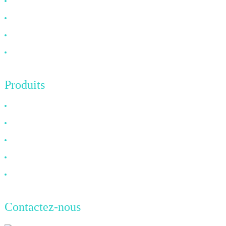
À propos de nous
FAQ
Nouvelles
Contactez-nous
Produits
Câble HDMI
Câble DP
Câble VGA
Câble à fibre optique
Câble DVI
Contactez-nous