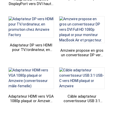
DisplayPort mâle vers VGA
DisplayPort vers DVI haute
15 broches femelle
qualité 1080p,
(convertisseur DP vers
convertisseur DP vers DVI
VGA)
mâle/femelle pour
ordinateur
Adaptateur DP vers HDMI
pour TV/ordinateur, en
Amzwire propose en gros
promotion chez Amzwire
un convertisseur DP vers
Factory.
DVI Full HD 1080p plaqué or
pour moniteur MacBook
Air et projecteur.
Adaptateur HDMI vers VGA
Câble adaptateur
1080p plaqué or Amzwire
convertisseur USB 3.1
(convertisseur mâle-
USB-C vers HDMI plaqué or
femelle)
Amzwire