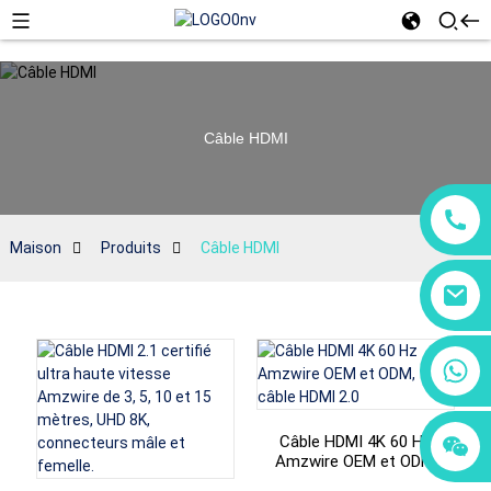
Câble HDMI
Maison
Produits
Câble HDMI
+86 18760065206
+86 15118299221
+86 15397569549
Câble HDMI 4K 60 Hz
Amzwire OEM et ODM,
câble HDMI 2.0