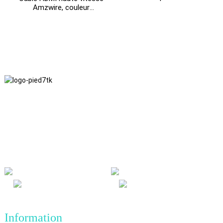
connecteurs métalliques,
Amzwire, couleur
compatible 1080p, 3D et
personnalisée, 1 m ou 1,5
4K.
m, compatible 4K 60 Hz,
pour ordinateur et TV
Nous adhérons à une philosophie d'entreprise fondée sur
l'honnêteté, l'intérêt mutuel et les résultats gagnant-gagnant, ainsi
qu'à un principe commercial visant des réalisations de qualité à
l'avenir.
Information