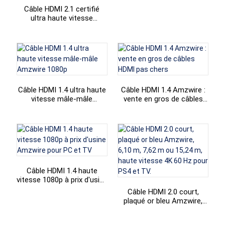
Câble HDMI 2.1 certifié
+86 15118299221
ultra haute vitesse
Amzwire de 3, 5, 10 et 15
mètres, UHD 8K,
connecteurs mâle et
femelle.
Câble HDMI 1.4 ultra haute
Câble HDMI 1.4 Amzwire :
vitesse mâle-mâle
vente en gros de câbles
Amzwire 1080p
HDMI pas chers
Câble HDMI 1.4 haute
vitesse 1080p à prix d'usine
Amzwire pour PC et TV
Câble HDMI 2.0 court,
plaqué or bleu Amzwire,
6,10 m, 7,62 m ou 15,24 m,
haute vitesse 4K 60 Hz