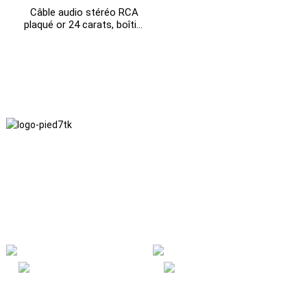
Câble audio stéréo RCA
plaqué or 24 carats, boîtier
en aluminium, prise jack 3,5
mm vers 2 RCA (meilleur
prix sur Amzwire).
Nous adhérons à une philosophie d'entreprise fondée sur
l'honnêteté, l'intérêt mutuel et les résultats gagnant-gagnant, ainsi
qu'à un principe commercial visant des réalisations de qualité à
l'avenir.