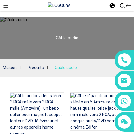
Câble audio
Maison
Produits
Câble audio
+86 18760065206
+86 15118299221
+86 15397569549