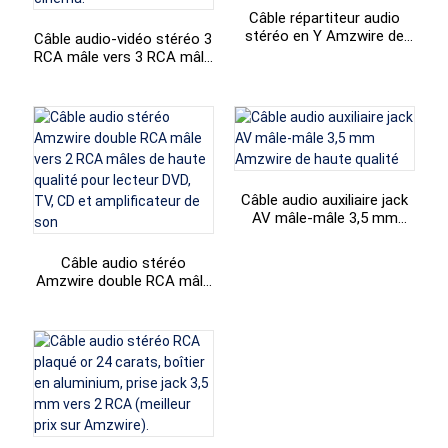
Câble répartiteur audio
stéréo en Y Amzwire de
Câble audio-vidéo stéréo 3
haute qualité, prise jack 3,5
RCA mâle vers 3 RCA mâle
mm mâle vers 2 RCA, pour
(Amzwire) : un best-seller
casque audio/DVD home
pour magnétoscope,
cinéma Edifer
lecteur DVD, téléviseur et
autres appareils home
cinéma.
Câble audio auxiliaire jack
AV mâle-mâle 3,5 mm
Amzwire de haute qualité
Câble audio stéréo
Amzwire double RCA mâle
vers 2 RCA mâles de haute
qualité pour lecteur DVD,
TV, CD et amplificateur de
son