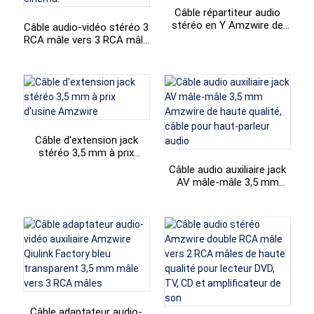
Câble répartiteur audio
+86 15118299221
stéréo en Y Amzwire de
Câble audio-vidéo stéréo 3
haute qualité, prise jack 3,5
RCA mâle vers 3 RCA mâle
mm mâle vers 2 RCA, pour
(Amzwire) : un best-seller
casque audio/DVD home
pour magnétoscope,
cinéma Edifer
lecteur DVD, téléviseur et
autres appareils home
cinéma.
Câble d'extension jack
stéréo 3,5 mm à prix
d'usine Amzwire
Câble audio auxiliaire jack
AV mâle-mâle 3,5 mm
Amzwire de haute qualité,
câble pour haut-parleur
audio
Câble adaptateur audio-