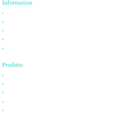
Information
Pourquoi nous choisir ?
À propos de nous
FAQ
Nouvelles
Contactez-nous
Produits
Câble HDMI
Câble DP
Câble VGA
Câble à fibre optique
Câble DVI