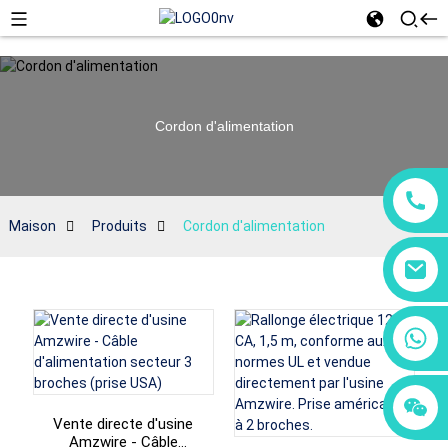
Cordon d'alimentation
Maison
Produits
Cordon d'alimentation
+86 18760065206
+86 15118299221
+86 15397569549
Vente directe d'usine
Amzwire - Câble