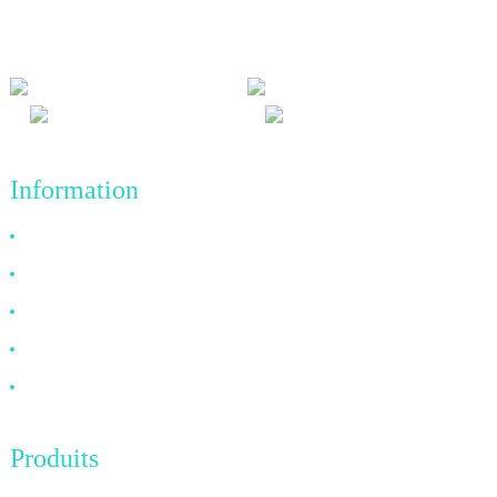
qu'à un principe commercial visant des réalisations de qualité à
l'avenir.
Information
Pourquoi nous choisir ?
À propos de nous
FAQ
Nouvelles
Contactez-nous
Produits