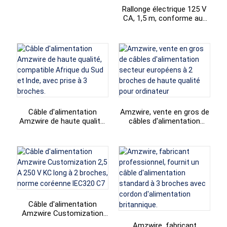
d'alimentation secteur 3
Rallonge électrique 125 V
+86 15118299221
broches (prise USA)
CA, 1,5 m, conforme aux
normes UL et vendue
directement par l'usine
Amzwire. Prise américaine
à 2 broches.
Câble d'alimentation
Amzwire, vente en gros de
Amzwire de haute qualité,
câbles d'alimentation
compatible Afrique du Sud
secteur européens à 2
et Inde, avec prise à 3
broches de haute qualité
broches.
pour ordinateur
Câble d'alimentation
Amzwire Customization
2,5 A 250 V KC long à 2
Amzwire, fabricant