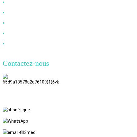
Câble HDMI
Câble DP
Câble VGA
Câble à fibre optique
Câble DVI
Contactez-nous
TianAo, 8e étage, n° 72, rue GuTa
6, village de FuLong, ville de
ShiPai, ville de DongGuan,
province du Guangdong
+86 15397569549
+86 18760065206
kaiqiqiu7@gmail.com