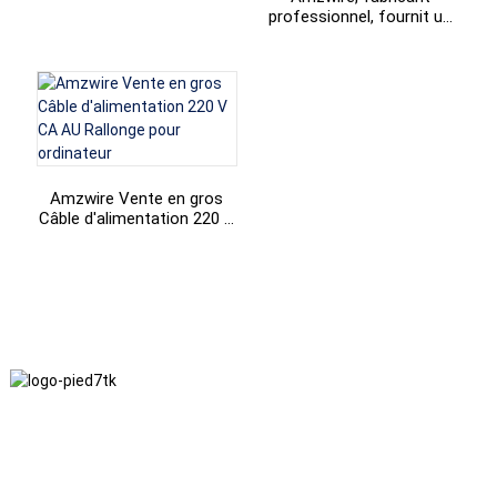
broches, norme coréenne
professionnel, fournit un
IEC320 C7
câble d'alimentation
standard à 3 broches avec
cordon d'alimentation
britannique.
Amzwire Vente en gros
Câble d'alimentation 220 V
CA AU Rallonge pour
ordinateur
Nous adhérons à une philosophie d'entreprise fondée sur
l'honnêteté, l'intérêt mutuel et les résultats gagnant-gagnant, ainsi