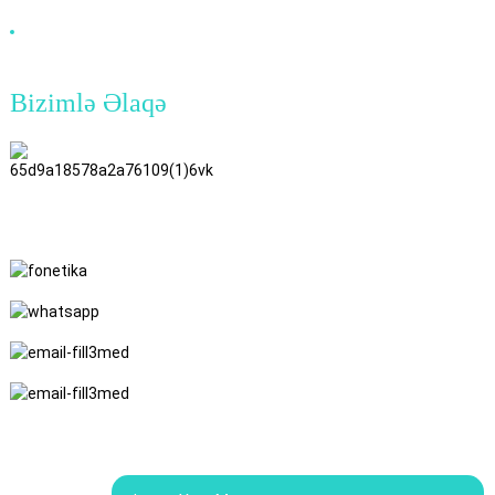
DVI Kabeli
Bizimlə Əlaqə
TianAo 8 Mərtəbə, No.72 GuTa 6
Yolu, FuLong Kəndi, ŞiPai Town,
DongGuan City, GuangDong
Province
+86 15397569549
+86 18760065206
kaiqiqiu7@gmail.com
yongchangzhong6@gmail.com
© Müəllif hüquqları - 2010-2024: Bütün hüquqlar qorunur.
Sayt
xəritəsi
Resource