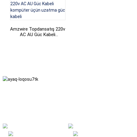
Amzwire Topdansatış 220v
AC AU Güc Kabeli
kompüter üçün uzatma
güc kabeli
Biz dürüstlük, qarşılıqlı fayda və hər iki tərəf üçün qazanclı nəticələr
kimi biznes fəlsəfəsinə və gələcəkdə keyfiyyətli nailiyyətlər kimi
biznes prinsiplərinə sadiqik.