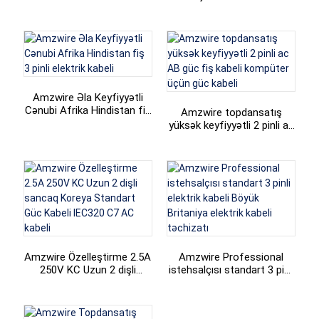
125V AC ABŞ elektrik
+86 15118299221
kabeli 2 pinli fiş uzatma
kabeli
Amzwire Əla Keyfiyyətli
Cənubi Afrika Hindistan fiş
Amzwire topdansatış
3 pinli elektrik kabeli
yüksək keyfiyyətli 2 pinli ac
AB güc fiş kabeli kompüter
üçün güc kabeli
Amzwire Özelleştirme 2.5A
Amzwire Professional
250V KC Uzun 2 dişli
istehsalçısı standart 3 pinli
sancaq Koreya Standart
elektrik kabeli Böyük
Güc Kabeli IEC320 C7 AC
Britaniya elektrik kabeli
kabeli
təchizatı