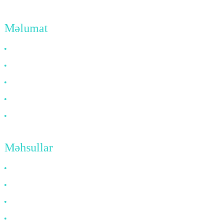
Məlumat
Niyə Bizi Seçməlisiniz
ABŞ haqqında
Tez-tez verilən suallar
Xəbərlər
Bizimlə Əlaqə
Məhsullar
HDMI Kabeli
DP Kabeli
VGA Kabeli
Optik Fiber Kabel