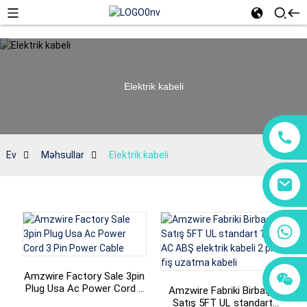
Elektrik kabeli
Ev
Məhsullar
Elektrik kabeli
+86 18760065206
+86 15118299221
+86 15397569549
Amzwire Factory Sale 3pin
Plug Usa Ac Power Cord 3
Amzwire Fabriki Birbaşa
Pin Power Cable
Satış 5FT UL standart