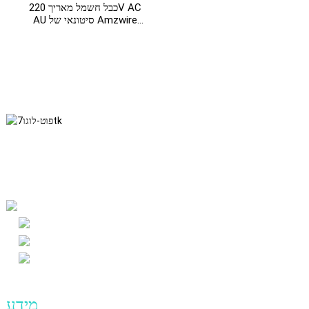
כבל חשמל מאריך 220V AC
AU סיטונאי של Amzwire
למחשב
אנו דבקים בפילוסופיה העסקית של יושר, תועלת הדדית ותוצאות win-
win, ובעקרון העסקי של הישגי איכות בעתיד.
מֵידָע