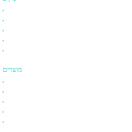
למה לבחור בנו
אודותינו
שאלות נפוצות
חֲדָשׁוֹת
צרו קשר
מוצרים
כבל HDMI
כבל DP
כבל VGA
כבל סיב אופטי
כבל DVI