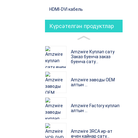
HDMI-DVI кабель
Күрсәтелгән продуктлар
Amzwire Күпләп сату
Заказ буенча заказ
буенча сату...
Amzwire заводы OEM
алтын ...
Amzwire Factory күпләп
алтын ...
Amzwire 3RCA ир-ат
өчен кайнар сату...