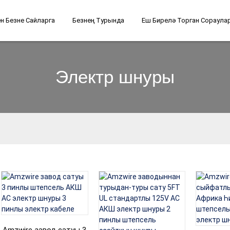
н Безне Сайларга
Безнең Турында
Еш Бирелә Торган Сораула
Электр шнуры