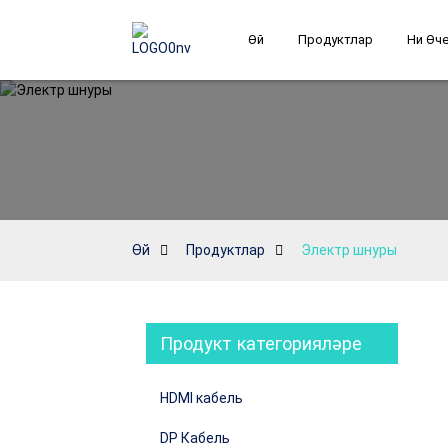
Өй
Продуктлар
Ни Өче
Өй
Продуктлар
Электр шнуры
Продукт категорияләре
HDMI кабель
DP Кабель