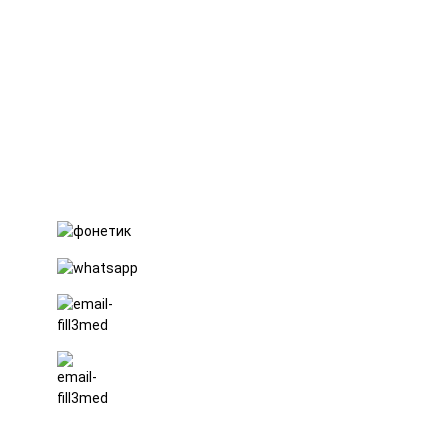
ГуТа 6 юлы,
ФуЛонг
авылы,
ШиПай
шәһәре,
Дунгуань
шәһәре,
Гуандун
провинциясе
+86 15397569549
+86 18760065206
kaiqiqiu7@gmail.com
yongchangzhong6@gmail.com