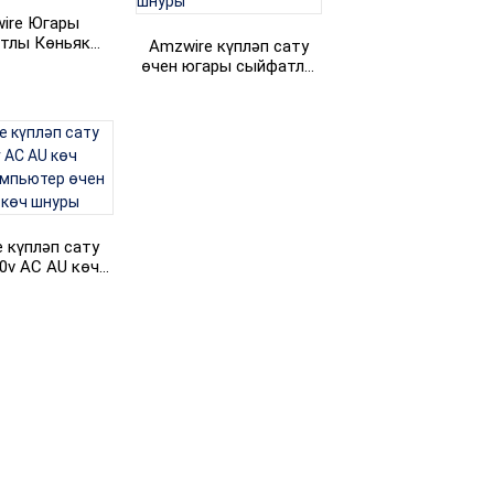
ire Югары
+86 15118299221
тлы Көньяк
Amzwire күпләп сату
а Һиндстан
өчен югары сыйфатлы
ы 3 контактлы
2 контактлы AC EU
ктр шнуры
электр штепселы
кабель компьютер өчен
электр шнуры
 күпләп сату
0v AC AU көч
омпьютер өчен
чы көч шнуры