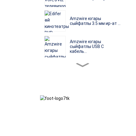
Amzwire югары
сыйфатлы 3.5 мм ир-ат ...
Amzwire югары
сыйфатлы USB C
кабель...
Amzwire завод бәясе
стерео джак...
Amzwire Югары
сыйфатлы 3.5 ир-
атларга...
Без намуслылык, үзара файда һәм ике
Amzwire Кайнар сату C
як өчен дә отышлы нәтиҗәләр дигән
төреннән HDMI ...
бизнес фәлсәфәсенә, һәм киләчәктә