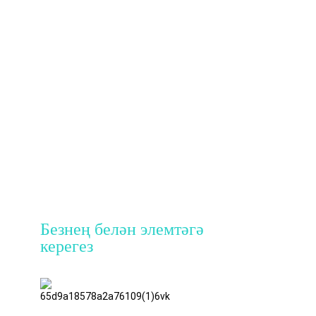
Безнең белән элемтәгә
керегез
ТяньАо, 8
кат, 72 нче