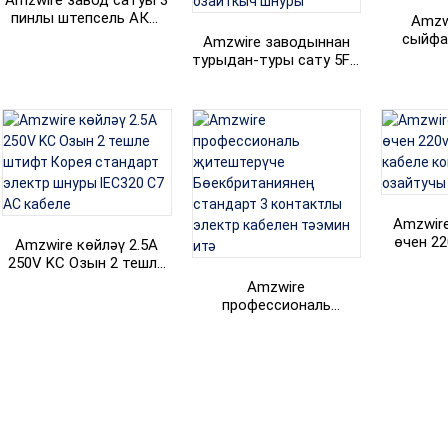
Amzwire завод сатуы 3
пинлы штепсель АКШ
Amzw
AC электр шнуры 3
сыйфа
Amzwire заводыннан
пинлы электр кабеле
Африк
турыдан-туры сату 5FT
штепсел
UL стандартлы 125V AC
эле
АКШ электр шнуры 2
пинлы штепсель
озайткыч шнуры
Amzwire
өчен 22
Amzwire көйләү 2.5A
кабеле к
250V KC Озын 2 тешле
озайту
штифт Корея стандарт
Amzwire
электр шнуры IEC320
профессиональ
C7 AC кабеле
җитештерүче
Бөекбританиянең
стандарт 3 контактлы
электр кабелен тәэмин
итә