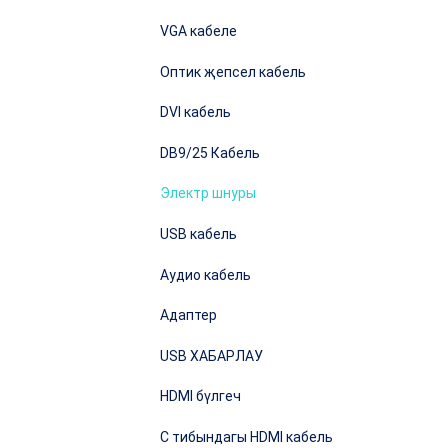
VGA кабеле
Оптик җепсел кабель
DVI кабель
DB9/25 Кабель
Электр шнуры
USB кабель
Аудио кабель
Адаптер
USB ХАБАРЛАУ
HDMI бүлгеч
C тибындагы HDMI кабель