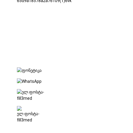
სართული,
გუტა 6-ის გზა
72,
ფულონგის
სოფელი,
შიპაი დაბა,
დონგგუანი,
გუანგდონგის
პროვინცია
+86 15397569549
+86 18760065206
kaiqiqiu7@gmail.com
yongchangzhong6@gmail.com