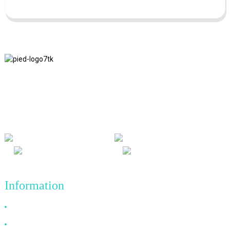
Nous adhérons à la philosophie d'entreprise d'honnêteté, de bénéfice
mutuel et de résultats gagnant-gagnant, ainsi qu'au principe
commercial de réalisations de qualité à l'avenir.
Information
Pourquoi nous choisir
À propos de nous