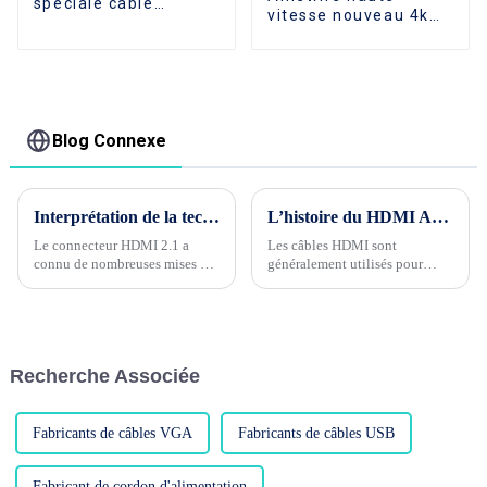
spéciale câble
vitesse nouveau 4k
d'imprimante plaqué
Ultra 1m 2m 3m 4m
or USB mâle à mâle
5m 10m 15m 20m
câble d'impression
30m câble HDMI 18
USB 2.0 1 m 2 m 3 m
Gbps 4k 60hz câble
5 m pour imprimante
vidéo HD pour
moniteur de
Blog Connexe
télévision
d'ordinateur
Interprétation de la technologie du connecteur HDMI2.1
L’histoire du HDMI AOC
Le connecteur HDMI 2.1 a
Les câbles HDMI sont
connu de nombreuses mises à
généralement utilisés pour
jour des paramètres de
connecter des équipements
performances électriques et
audiovisuels aux téléviseurs et
physiques par rapport à la
aux moniteurs. La plupart
version HDMI 1.4. Examinons
d'entre eux sont donc des
chacune de ces mises à jour.....
transmissions à courte distance,
Recherche Associée
généralement de seulement 3
mètres de long. Que doivent
faire les utilisateurs s'ils ont
besoin...
Fabricants de câbles VGA
Fabricants de câbles USB
Fabricant de cordon d'alimentation