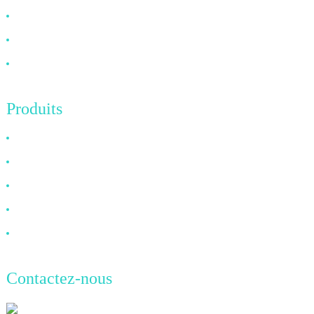
FAQ
Nouvelles
Contactez-nous
Produits
Câble HDMI
Câble DP
Câble VGA
Câble à fibre optique
Câble DVI
Contactez-nous
TianAo 8 étage, route n°72 GuTa 6,