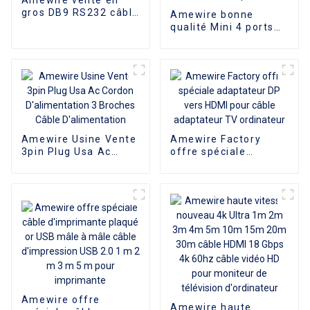
gros DB9 RS232 câble
Amewire bonne
câble série croisé
qualité Mini 4 ports
connecteur 9 broches
USB 2.0 Hub USB2.0
adaptateurs de câble
répartiteur pour
série pour la
ordinateur portable
Communication de
ordinateur portable
données
périphériques
accessoires prennent
en charge le taux de
transfert de données
Amewire Usine Vente
480 Mbps
Amewire Factory
3pin Plug Usa Ac
offre spéciale
Cordon
adaptateur DP vers
D'alimentation 3
HDMI pour câble
Broches Câble
adaptateur TV
D'alimentation
ordinateur
Amewire offre
Amewire haute