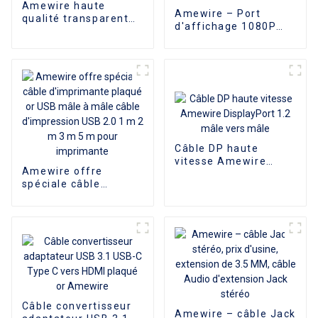
Amewire haute
Amewire – Port
qualité transparent
d'affichage 1080P
bleu 4K plaqué or
plaqué or mâle vers
2Rca à 2Rca câble
VGA, adaptateur
Audio coque en
femelle 15 broches,
aluminium pour Dvd
convertisseur DP vers
voiture
VGA
Câble DP haute
vitesse Amewire
Amewire offre
DisplayPort 1.2 mâle
spéciale câble
vers mâle
d'imprimante plaqué
or USB mâle à mâle
câble d'impression
USB 2.0 1 m 2 m 3 m
5 m pour imprimante
Câble convertisseur
Amewire – câble Jack