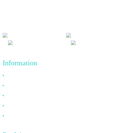
Nous adhérons à la philosophie d'entreprise d'honnêteté, de bénéfice
mutuel et de résultats gagnant-gagnant, ainsi qu'au principe
commercial de réalisations de qualité à l'avenir.
Information
Pourquoi nous choisir
À propos de nous
FAQ
Nouvelles
Contactez-nous