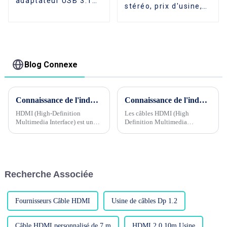
adaptateur USB 3.1
stéréo, prix d'usine,
USB-C Type C vers
extension de 3.5 MM,
HDMI plaqué or
câble Audio
Amewire
d'extension Jack
stéréo
Blog Connexe
Connaissance de l'industrie du câble Phase 1 --- Quels sont les contrôles de qualité pour les câbles HDMI ?
Connaissance de l'industrie du câble Phase 2 --- Pourquoi l'épaisseur (diamètre) des câbles HDMI affecte-t-elle la stabilité du signal ?
HDMI (High-Definition
Les câbles HDMI (High
Multimedia Interface) est une
Definition Multimedia
interface de transmission audio
Interface) jouent un rôle
et vidéo numérique, largement
important dans les appareils
utilisée dans divers
audiovisuels, responsables de
équipements audio et vidéo,
la transmission de signaux
tels que les téléviseurs, ...
vidéo et audio haute définition.
Recherche Associée
...
Fournisseurs Câble HDMI
Usine de câbles Dp 1.2
Câble HDMI personnalisé de 7 m
HDMI 2.0 10m Usine