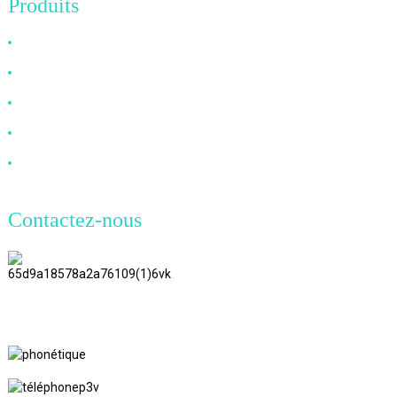
Produits
Câble HDMI
Câble DP
Câble VGA
Câble à fibre optique
Câble DVI
Contactez-nous
TianAo 8 étage, route n°72 GuTa 6,
village de FuLong, ville de ShiPai,
ville de DongGuan, province du
GuangDong
+86 13266180782
+86 18602095014