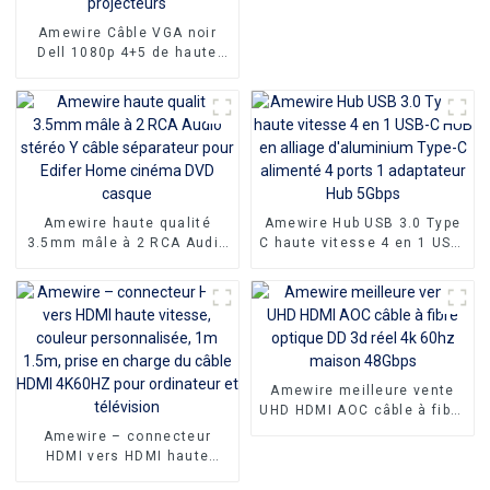
Amewire Câble VGA noir
Dell 1080p 4+5 de haute
qualité Connecteurs mâle-
mâle et câble VGA plaqué
nickel 10 m pour une
transmission vidéo HD
supérieure, idéal pour les
téléviseurs, les PC et les
projecteurs
Amewire haute qualité
Amewire Hub USB 3.0 Type
3.5mm mâle à 2 RCA Audio
C haute vitesse 4 en 1 USB-
stéréo Y câble séparateur
C HUB en alliage
pour Edifer Home cinéma
d'aluminium Type-C
DVD casque
alimenté 4 ports 1
adaptateur Hub 5Gbps
Amewire meilleure vente
UHD HDMI AOC câble à fibre
optique DD 3d réel 4k 60hz
Amewire – connecteur
maison 48Gbps
HDMI vers HDMI haute
vitesse, couleur