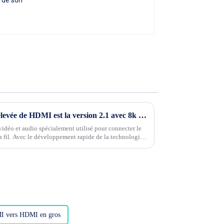
Désormais, la version la plus élevée de HDMI est la version 2.1 avec 8k 60 HZ
idéo et audio spécialement utilisé pour connecter le
ns fil. Avec le développement rapide de la technologie
sion devient très rapide. Le HD....
MI vers HDMI en gros