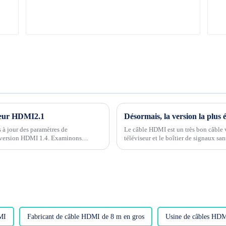
cteur HDMI2.1
à jour des paramètres de
Le câble HDMI est un très bon câble v
la version HDMI 1.4. Examinons
téléviseur et le boîtier de signaux sa
de transmission, la vitesse de transmis
MI
Fabricant de câble HDMI de 8 m en gros
Usine de câbles HD