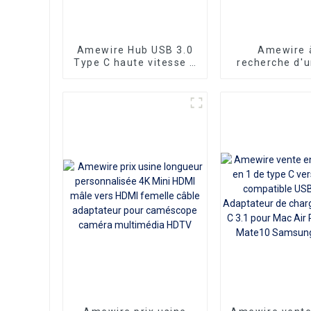
Amewire Hub USB 3.0
Amewire à
Type C haute vitesse 4
recherche d'u
en 1 USB-C HUB en
VGA standard
alliage d'aluminium
mâle vers VG
type-c alimenté 4
peu coûteux q
ports 1 adaptateur
toujours 
Hub 5Gbps
performanc
premier o