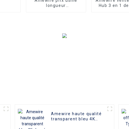
Amewire prix usine
Amewire vente
longueur
Hub 3 en 1 de
personnalisée 4K Mini
vers HDMI
HDMI mâle vers HDMI
compatible US
femelle câble
Adaptateur de
adaptateur pour
Hub USB-C 3.
caméscope caméra
Mac Air Pro 
multimédia HDTV
Mate10 Sams
Plus
Amewire haute qualité
transparent bleu 4K
plaqué or 2Rca à 2Rca