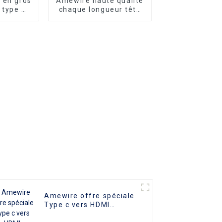
 en gros
Amewire haute qualité
 type C
chaque longueur tête
 4K
métallique câble plat
B 3.0 PD
HDMI vers HDMI câble
 charge
Support 1080P 3D 4K
1 pour
Huawei
ung S8
Amewire offre spéciale
Type c vers HDMI
adaptateur mâle vers