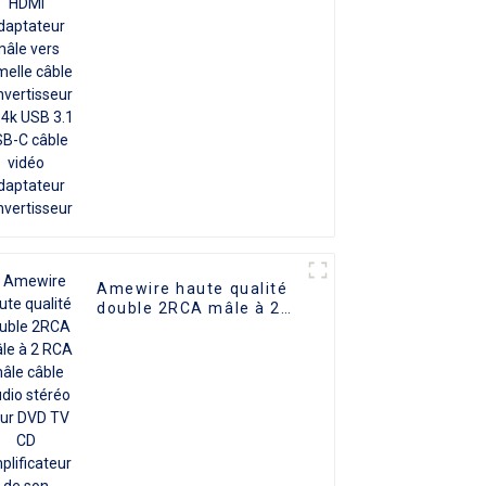
femelle câble
convertisseur HD 4k
USB 3.1 USB-C câble
vidéo adaptateur
convertisseur
Amewire haute qualité
double 2RCA mâle à 2
RCA mâle câble Audio
stéréo pour DVD TV CD
amplificateur de son