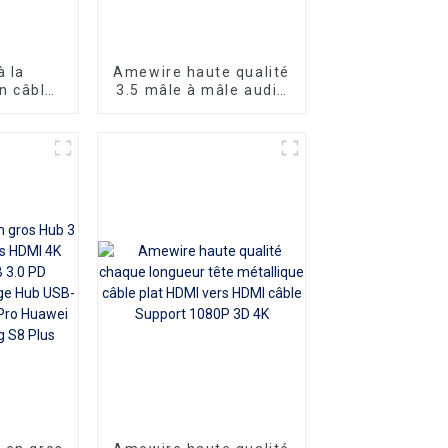
 la
Amewire haute qualité
n câble
3.5 mâle à mâle audio
 3+6 VGA
Aux AV Jack câble
A mâle
3.5mm câble audio
ui offre
câble haut-parleur
des
es de
rdre