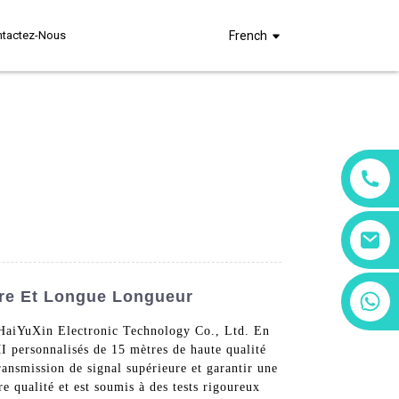
ntactez-Nous
French
ure Et Longue Longueur
+86 13266180782
+86 18602095014
e HaiYuXin Electronic Technology Co., Ltd. En
I personnalisés de 15 mètres de haute qualité
ansmission de signal supérieure et garantir une
e qualité et est soumis à des tests rigoureux