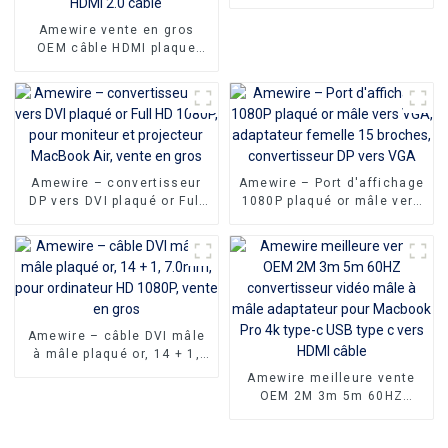
HDMI 2.0
Amewire vente en gros
OEM câble HDMI plaque
d'or AOC fibre optique mâle
à mâle 2.0 UHD 4K 3D HD
câble vidéo 4K HDMI 2.0
câble
Amewire – convertisseur
Amewire – Port d'affichage
DP vers DVI plaqué or Full
1080P plaqué or mâle vers
HD 1080P, pour moniteur et
VGA, adaptateur femelle 15
projecteur MacBook Air,
broches, convertisseur DP
vente en gros
vers VGA
Amewire – câble DVI mâle
à mâle plaqué or, 14 + 1,
7.0mm, pour ordinateur HD
Amewire meilleure vente
1080P, vente en gros
OEM 2M 3m 5m 60HZ
convertisseur vidéo mâle à
mâle adaptateur pour