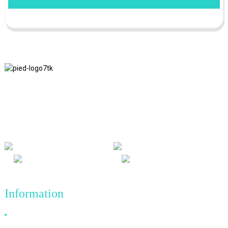
Nous adhérons à la philosophie d'entreprise d'honnêteté, de bénéfice
mutuel et de résultats gagnant-gagnant, ainsi qu'au principe
commercial de réalisations de qualité à l'avenir.
Information
Pourquoi nous choisir