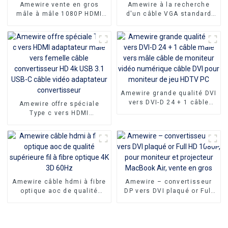
Amewire vente en gros
Amewire à la recherche
mâle à mâle 1080P HDMI
d'un câble VGA standard
vers DVI Port adaptateur
3+6 VGA mâle vers VGA
DVI 24 + 1 avec
mâle peu coûteux qui offre
connecteurs plaqués or en
toujours des performances
filet en Nylon
de premier ordre
Amewire grande qualité DVI
vers DVI-D 24 + 1 câble
Amewire offre spéciale
mâle vers mâle câble de
Type c vers HDMI
moniteur vidéo numérique
adaptateur mâle vers
câble DVI pour moniteur de
femelle câble
jeu HDTV PC
convertisseur HD 4k USB
3.1 USB-C câble vidéo
adaptateur convertisseur
Amewire câble hdmi à fibre
Amewire – convertisseur
optique aoc de qualité
DP vers DVI plaqué or Full
supérieure fil à fibre
HD 1080P, pour moniteur et
optique 4K 3D 60Hz
projecteur MacBook Air,
vente en gros