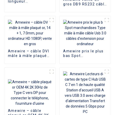
longueur
gros DB9 RS232 câble
personnalisée 4K Mini
câble série croisé
HDMI mâle vers HDMI
connecteur 9 broches
femelle câble
adaptateurs de câble
adaptateur pour
série pour la
caméscope caméra
Communication de
multimédia HDTV
données
Amewire – câble DVI
Amewire prix le plus
mâle à mâle plaqué
bas Spot
or, 14 + 1, 7.0mm,
marchandises Type
pour ordinateur HD
mâle à mâle câble
1080P, vente en gros
Usb 3.0 câbles
d'extension pour
ordinateur
Amewire – câble