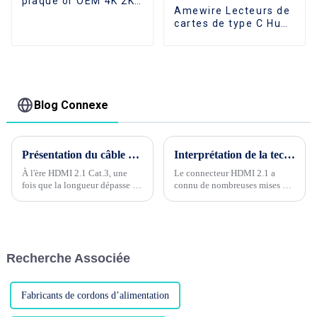
plaqué or OEM 4K 2K
Amewire Lecteurs de
30Hz de Type C vers
cartes de type C Hub
DP pour connecter le
USB C 7 en 1 de
téléphone, fourniture
haute qualité Station
d'usine
d'accueil USB A vers
USB 3.0 avec charge
d'alimentation
Transfert de données
Blog Connexe
5 Gbps pour PC
Présentation du câble à fibre optique d'application HDMI2.1
Interprétation de la technologie du connecteur HDMI2.1
À l'ère HDMI 2.1 Cat.3, une
Le connecteur HDMI 2.1 a
fois que la longueur dépasse 5
connu de nombreuses mises à
mètres, il est recommandé
jour des paramètres de
d'ajouter de la puissance pour
performances électriques et
piloter la transmission du
physiques par rapport à la
signal. Les câbles en cuivre pur
version HDMI 1.4. Examinons
ne peuvent pas non plus
chacune de ces mises à jour.....
Recherche Associée
répondre aux exigences au-delà
de 5 mètres, ce qui incite à...
Fabricants de cordons d’alimentation