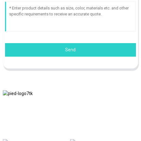
Send
Nous adhérons à la philosophie d'entreprise d'honnêteté, de bénéfice
mutuel et de résultats gagnant-gagnant, ainsi qu'au principe
commercial de réalisations de qualité à l'avenir.