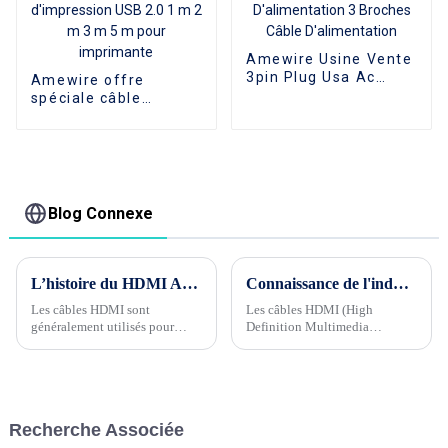
1080P pour les PC et
les téléviseurs
Amewire Usine Vente
3pin Plug Usa Ac
Amewire offre
Cordon
spéciale câble
D'alimentation 3
d'imprimante plaqué
Broches Câble
or USB mâle à mâle
D'alimentation
câble d'impression
USB 2.0 1 m 2 m 3 m
5 m pour imprimante
Blog Connexe
L’histoire du HDMI AOC
Connaissance de l'industrie du câble Phase 2 --- Pourquoi l'épaisseur (diamètre) des câbles HDMI affecte-t-elle la stabilité du signal ?
Les câbles HDMI sont
Les câbles HDMI (High
généralement utilisés pour
Definition Multimedia
connecter des équipements
Interface) jouent un rôle
audiovisuels aux téléviseurs et
important dans les appareils
aux moniteurs. La plupart
audiovisuels, responsables de
d'entre eux sont donc des
la transmission de signaux
transmissions à courte distance,
vidéo et audio haute définition.
Recherche Associée
généralement de seulement 3
...
mètres de long. Que doivent