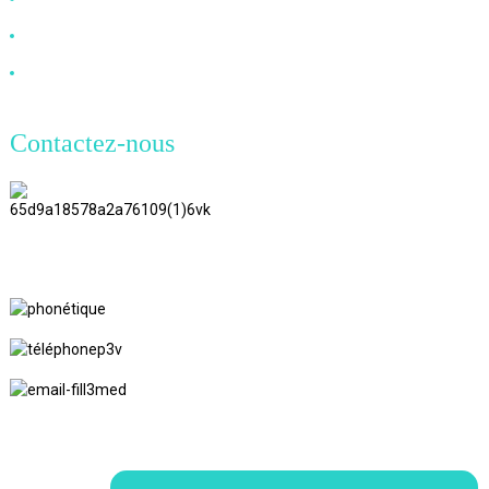
Câble à fibre optique
Câble DVI
Contactez-nous
TianAo 8 étage, route n°72 GuTa 6,
village de FuLong, ville de ShiPai,
ville de DongGuan, province du
GuangDong
+86 13266180782
+86 18602095014
marylin20220103@gmail.com
© Copyright - 2010-2024 : Tous droits réservés.
Recherche
supérieure
Plan du site
Plan du siteTrans