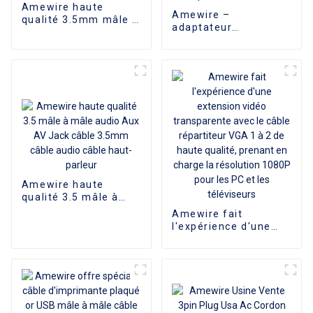
Amewire haute
Amewire –
qualité 3.5mm mâle à
adaptateur
2 RCA Audio stéréo Y
Displayport vers DVI
câble séparateur
1080P, convertisseur
pour Edifer Home
mâle vers DVI, câble
cinéma DVD casque
adaptateur mâle vers
femelle, haute
qualité, pour
ordinateur
Amewire haute
qualité 3.5 mâle à
mâle audio Aux AV
Amewire fait
Jack câble 3.5mm
l'expérience d'une
câble audio câble
extension vidéo
haut-parleur
transparente avec le
câble répartiteur VGA
1 à 2 de haute
qualité, prenant en
charge la résolution