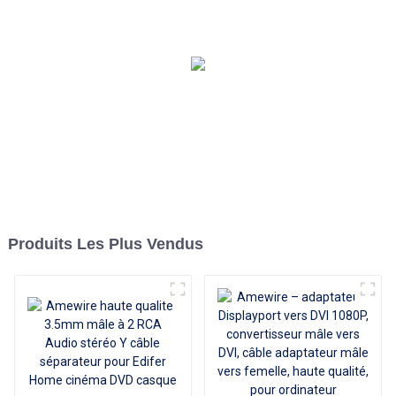
mâle adaptateur pour
Macbook Pro 4k type-c USB
type c vers HDMI câble
Produits Les Plus Vendus