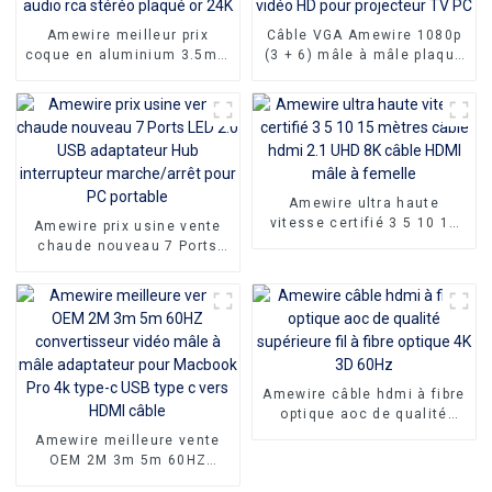
Amewire meilleur prix
Câble VGA Amewire 1080p
coque en aluminium 3.5mm
(3 + 6) mâle à mâle plaqué
à 2rca câble audio à fibre
nickel (DAE) de 15 mètres,
optique câble audio rca
connecteur vidéo HD pour
stéréo plaqué or 24K
projecteur TV PC
Amewire ultra haute
vitesse certifié 3 5 10 15
Amewire prix usine vente
mètres câble hdmi 2.1 UHD
chaude nouveau 7 Ports
8K câble HDMI mâle à
LED 2.0 USB adaptateur Hub
femelle
interrupteur marche/arrêt
pour PC portable
Amewire câble hdmi à fibre
optique aoc de qualité
supérieure fil à fibre
Amewire meilleure vente
optique 4K 3D 60Hz
OEM 2M 3m 5m 60HZ
convertisseur vidéo mâle à