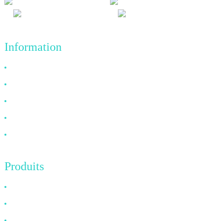
Information
Pourquoi nous choisir
À propos de nous
FAQ
Nouvelles
Contactez-nous
Produits
Câble HDMI
Câble DP
Câble VGA