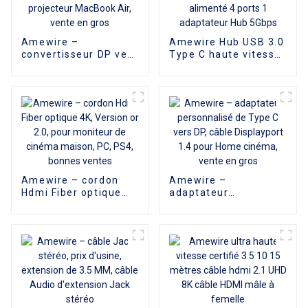
Amewire –
Amewire Hub USB 3.0
convertisseur DP vers
Type C haute vitesse
DVI plaqué or Full HD
4 en 1 USB-C HUB en
1080P, pour moniteur
alliage d'aluminium
et projecteur
Type-C alimenté 4
MacBook Air, vente
ports 1 adaptateur
en gros
Hub 5Gbps
Amewire – cordon
Amewire –
Hdmi Fiber optique
adaptateur
4K, Version or 2.0,
personnalisé de Type
pour moniteur de
C vers DP, câble
cinéma maison, PC,
Displayport 1.4 pour
PS4, bonnes ventes
Home cinéma, vente
en gros