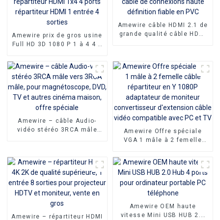
Amewire câble HDMI 2.1 de
grande qualité câble HDMI
Amewire prix de gros usine
8K câble de connexions
Full HD 3D 1080 P 1 à 4 4 K
haute définition fiable en
répartiteur HDMI 1x4 4
PVC
ports répartiteur HDMI 1
entrée 4 sorties
Amewire – câble Audio-
vidéo stéréo 3RCA mâle
Amewire Offre spéciale
vers 3RCA mâle, pour
VGA 1 mâle à 2 femelle
magnétoscope, DVD, TV et
câble répartiteur en Y
autres cinéma maison,
1080P adaptateur de
offre spéciale
moniteur convertisseur
d'extension câble vidéo
compatible avec PC et TV
Amewire OEM haute
vitesse Mini USB HUB 2.0
Amewire – répartiteur HDMI