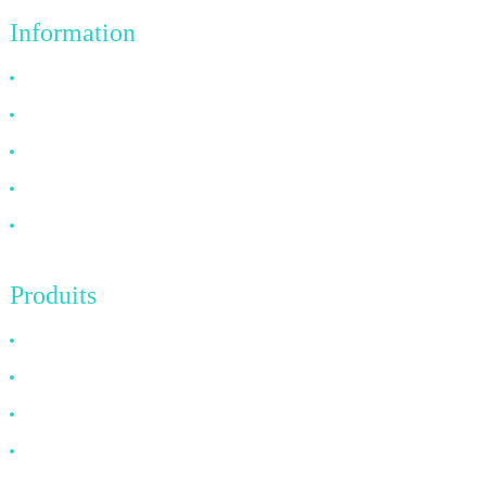
Information
Pourquoi nous choisir
À propos de nous
FAQ
Nouvelles
Contactez-nous
Produits
Câble HDMI
Câble DP
Câble VGA
Câble à fibre optique