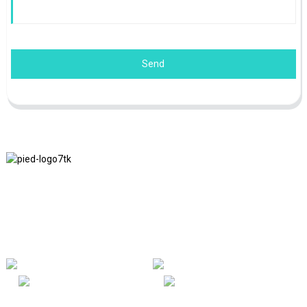
Send
Nous adhérons à la philosophie d'entreprise d'honnêteté, de bénéfice
mutuel et de résultats gagnant-gagnant, ainsi qu'au principe
commercial de réalisations de qualité à l'avenir.