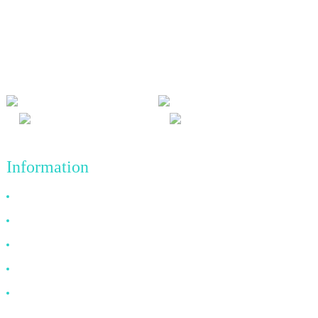
Nous adhérons à la philosophie d'entreprise d'honnêteté, de bénéfice
mutuel et de résultats gagnant-gagnant, ainsi qu'au principe
commercial de réalisations de qualité à l'avenir.
Information
Pourquoi nous choisir
À propos de nous
FAQ
Nouvelles
Contactez-nous