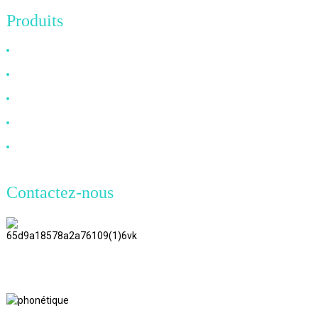
Produits
Câble HDMI
Câble DP
Câble VGA
Câble à fibre optique
Câble DVI
Contactez-nous
TianAo 8 étage, route n°72 GuTa 6,
village de FuLong, ville de ShiPai,
ville de DongGuan, province du
GuangDong
+86 13266180782