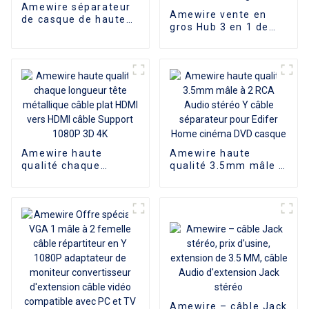
Amewire séparateur
Amewire vente en
de casque de haute
gros Hub 3 en 1 de
qualité 3 en 1
type C vers HDMI 4K
adaptateur de câble
compatible USB 3.0
Audio prise stéréo
PD Adaptateur de
3.5mm vers câble
charge Hub USB-C 3.1
3RCA 3.5mm pour
pour Mac Air Pro
haut-parleur
Huawei Mate10
Samsung S8 Plus
Amewire haute
Amewire haute
qualité chaque
qualité 3.5mm mâle à
longueur tête
2 RCA Audio stéréo Y
métallique câble plat
câble séparateur
HDMI vers HDMI câble
pour Edifer Home
Support 1080P 3D 4K
cinéma DVD casque
Amewire – câble Jack