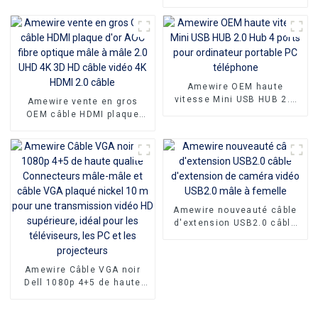
audio câble haut-parleur
100ft petit câble hdmi 3D
1080P mâle à mâle Micro
HDMI vers HDMI câble
Amewire OEM haute
vitesse Mini USB HUB 2.0
Amewire vente en gros
Hub 4 ports pour ordinateur
OEM câble HDMI plaque
portable PC téléphone
d'or AOC fibre optique mâle
à mâle 2.0 UHD 4K 3D HD
câble vidéo 4K HDMI 2.0
câble
Amewire nouveauté câble
d'extension USB2.0 câble
d'extension de caméra
vidéo USB2.0 mâle à
femelle
Amewire Câble VGA noir
Dell 1080p 4+5 de haute
qualité Connecteurs mâle-
mâle et câble VGA plaqué