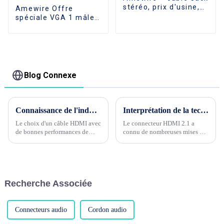
stéréo, prix d'usine,
Amewire Offre
extension de 3.5 MM,
spéciale VGA 1 mâle
câble Audio
à 2 femelle câble
d'extension Jack
répartiteur en Y
stéréo
1080P adaptateur de
moniteur
convertisseur
d'extension câble
Blog Connexe
vidéo compatible
avec PC et TV
Connaissance de l'industrie du câble Phase 4 --- Quelle est la performance de blindage du câble HDMI ?
Interprétation de la technologie du connecteur HDMI2.1
Le choix d'un câble HDMI avec
Le connecteur HDMI 2.1 a
de bonnes performances de
connu de nombreuses mises à
blindage est l'un des facteurs
jour des paramètres de
importants pour garantir la
performances électriques et
qualité de la transmission du
physiques par rapport à la
signal. Les performances de
version HDMI 1.4. Examinons
blindage du câble HDMI...
chacune de ces mises à jour.....
Recherche Associée
Connecteurs audio
Cordon audio