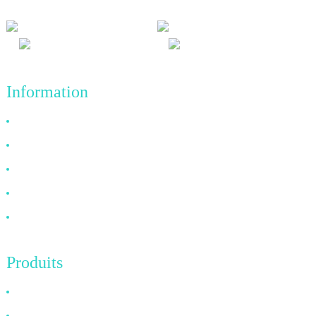
Information
Pourquoi nous choisir
À propos de nous
FAQ
Nouvelles
Contactez-nous
Produits
Câble HDMI
Câble DP