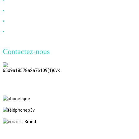
Câble VGA
Câble à fibre optique
Câble DVI
Contactez-nous
TianAo 8 étage, route n°72 GuTa 6,
village de FuLong, ville de ShiPai,
ville de DongGuan, province du
GuangDong
+86 13266180782
+86 18602095014
marylin20220103@gmail.com