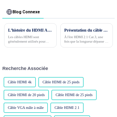
Dp vers dvi-d mâle
1920x1080P 60Hz,
haute qualité
Blog Connexe
L’histoire du HDMI AOC
Présentation du câble à fibre optique d'application HDMI2.1
Les câbles HDMI sont
À l'ère HDMI 2.1 Cat.3, une
généralement utilisés pour
fois que la longueur dépasse 5
connecter des équipements
mètres, il est recommandé
audiovisuels aux téléviseurs et
d'ajouter de la puissance pour
aux moniteurs. La plupart
piloter la transmission du
d'entre eux sont donc des
signal. Les câbles en cuivre pur
transmissions à courte distance,
ne peuvent pas non plus
Recherche Associée
généralement de seulement 3
répondre aux exigences au-delà
mètres de long. Que doivent
de 5 mètres, ce qui incite à...
faire les utilisateurs s'ils ont
besoin...
Câble HDMI 4k
Câble HDMI de 25 pieds
Câble HDMI de 20 pieds
Câble HDMI de 25 pieds
Câble VGA mâle à mâle
Câble HDMI 2.1