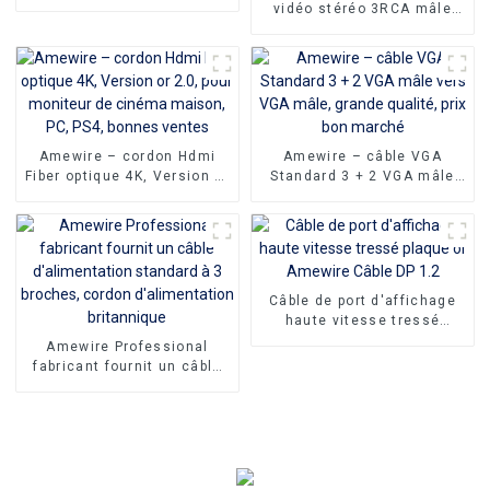
gros d'usine, câble Type C
vidéo stéréo 3RCA mâle
vers DP, Support 4K 1080P
vers 3RCA mâle, pour
magnétoscope, DVD, TV et
autres cinéma maison,
offre spéciale
Amewire – cordon Hdmi
Amewire – câble VGA
Fiber optique 4K, Version or
Standard 3 + 2 VGA mâle
2.0, pour moniteur de
vers VGA mâle, grande
cinéma maison, PC, PS4,
qualité, prix bon marché
bonnes ventes
Câble de port d'affichage
haute vitesse tressé
plaqué or Amewire Câble
Amewire Professional
DP 1.2
fabricant fournit un câble
d'alimentation standard à 3
broches, cordon
d'alimentation britannique