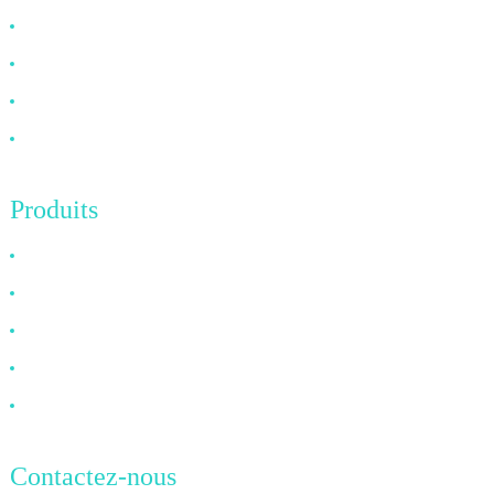
À propos de nous
FAQ
Nouvelles
Contactez-nous
Produits
Câble HDMI
Câble DP
Câble VGA
Câble à fibre optique
Câble DVI
Contactez-nous