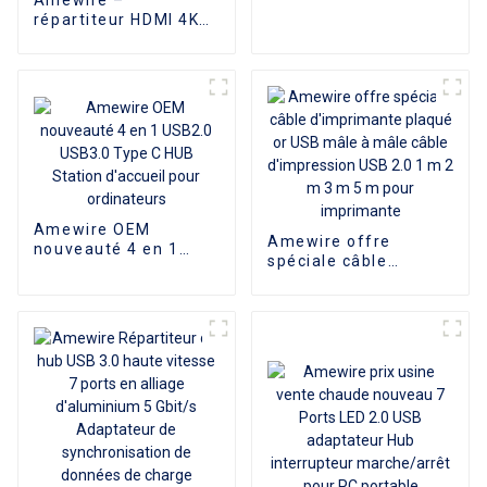
DisplayPort 1.2 mâle
répartiteur HDMI 4K
vers mâle
2K de qualité
supérieure, 1 entrée
8 sorties pour
projecteur HDTV et
moniteur, vente en
gros
Amewire OEM
Amewire offre
nouveauté 4 en 1
spéciale câble
USB2.0 USB3.0 Type
d'imprimante plaqué
C HUB Station
or USB mâle à mâle
d'accueil pour
câble d'impression
ordinateurs
USB 2.0 1 m 2 m 3 m
5 m pour imprimante