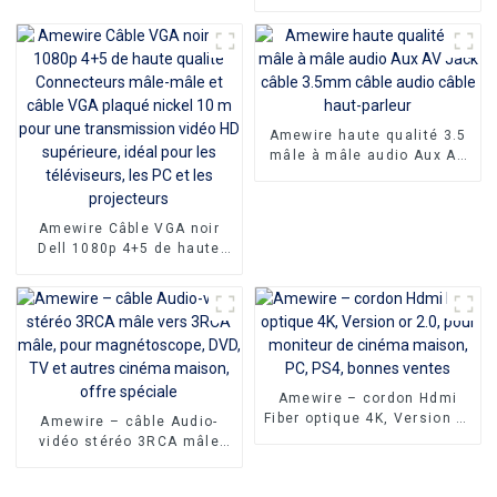
haute vitesse
4k/2k/18gbps de longueur
personnalisée avec
moniteur TV UHD pour
ordinateur portable
Amewire haute qualité 3.5
mâle à mâle audio Aux AV
Jack câble 3.5mm câble
audio câble haut-parleur
Amewire Câble VGA noir
Dell 1080p 4+5 de haute
qualité Connecteurs mâle-
mâle et câble VGA plaqué
nickel 10 m pour une
transmission vidéo HD
supérieure, idéal pour les
téléviseurs, les PC et les
projecteurs
Amewire – cordon Hdmi
Fiber optique 4K, Version or
Amewire – câble Audio-
2.0, pour moniteur de
vidéo stéréo 3RCA mâle
cinéma maison, PC, PS4,
vers 3RCA mâle, pour
bonnes ventes
magnétoscope, DVD, TV et