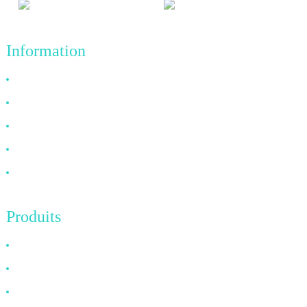
Information
Pourquoi nous choisir
À propos de nous
FAQ
Nouvelles
Contactez-nous
Produits
Câble HDMI
Câble DP
Câble VGA