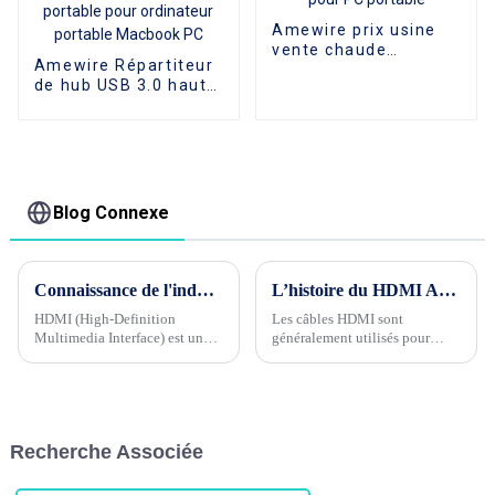
Amewire prix usine
vente chaude
Amewire Répartiteur
nouveau 7 Ports LED
de hub USB 3.0 haute
2.0 USB adaptateur
vitesse 7 ports en
Hub interrupteur
alliage d'aluminium 5
marche/arrêt pour PC
Gbit/s Adaptateur de
portable
synchronisation de
données de charge
portable pour
Blog Connexe
ordinateur portable
Macbook PC
Connaissance de l'industrie du câble Phase 1 --- Quels sont les contrôles de qualité pour les câbles HDMI ?
L’histoire du HDMI AOC
HDMI (High-Definition
Les câbles HDMI sont
Multimedia Interface) est une
généralement utilisés pour
interface de transmission audio
connecter des équipements
et vidéo numérique, largement
audiovisuels aux téléviseurs et
utilisée dans divers
aux moniteurs. La plupart
équipements audio et vidéo,
d'entre eux sont donc des
tels que les téléviseurs, ...
transmissions à courte distance,
Recherche Associée
généralement de seulement 3
mètres de long. Que doivent
faire les utilisateurs s'ils ont