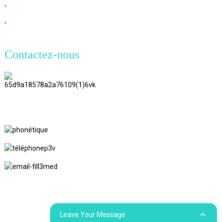
Câble à fibre optique
Câble DVI
Contactez-nous
TianAo 8 étage, route n°72 GuTa 6,
village de FuLong, ville de ShiPai,
ville de DongGuan, province du
GuangDong
+86 13266180782
+86 18602095014
marylin20220103@gmail.com
© Copyright - 2010-2024 : Tous droits réservés.
Recherche
supérieure
Plan du site
Plan du siteTrans
Leave Your Message