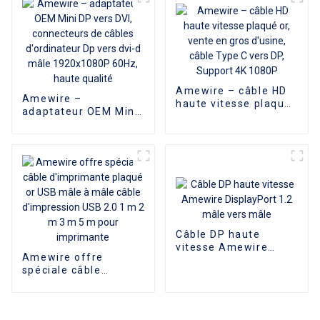
Gbps 4k 60hz câble
vidéo HD pour
moniteur de
télévision
d'ordinateur
Amewire – câble HD
Amewire –
haute vitesse plaqué
adaptateur OEM Mini
or, vente en gros
DP vers DVI,
d'usine, câble Type C
connecteurs de
vers DP, Support 4K
câbles d'ordinateur
1080P
Dp vers dvi-d mâle
1920x1080P 60Hz,
haute qualité
Câble DP haute
vitesse Amewire
Amewire offre
DisplayPort 1.2 mâle
spéciale câble
vers mâle
d'imprimante plaqué
or USB mâle à mâle
câble d'impression