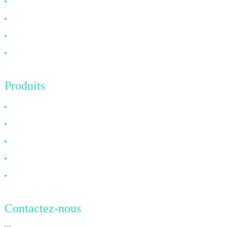
À propos de nous
FAQ
Nouvelles
Contactez-nous
Produits
Câble HDMI
Câble DP
Câble VGA
Câble à fibre optique
Câble DVI
Contactez-nous