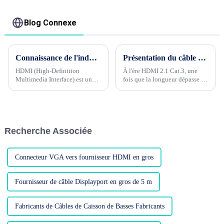
USB 2.0 1 m 2 m 3 m
5 m pour imprimante
Blog Connexe
Connaissance de l'industrie du câble Phase 1 --- Quels sont les contrôles de qualité pour les câbles HDMI ?
Présentation du câble à fibre optique d'application HDMI2.1
HDMI (High-Definition
À l'ère HDMI 2.1 Cat.3, une
Multimedia Interface) est une
fois que la longueur dépasse 5
interface de transmission audio
mètres, il est recommandé
et vidéo numérique, largement
d'ajouter de la puissance pour
utilisée dans divers
piloter la transmission du
équipements audio et vidéo,
signal. Les câbles en cuivre pur
tels que les téléviseurs, ...
ne peuvent pas non plus
Recherche Associée
répondre aux exigences au-delà
de 5 mètres, ce qui incite à...
Connecteur VGA vers fournisseur HDMI en gros
Fournisseur de câble Displayport en gros de 5 m
Fabricants de Câbles de Caisson de Basses Fabricants