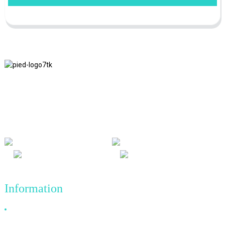
Nous adhérons à la philosophie d'entreprise d'honnêteté, de bénéfice
mutuel et de résultats gagnant-gagnant, ainsi qu'au principe
commercial de réalisations de qualité à l'avenir.
Information
Pourquoi nous choisir