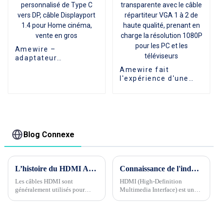
Amewire –
adaptateur
personnalisé de Type
Amewire fait
C vers DP, câble
l'expérience d'une
Displayport 1.4 pour
extension vidéo
Home cinéma, vente
transparente avec le
en gros
câble répartiteur VGA
1 à 2 de haute
qualité, prenant en
charge la résolution
Blog Connexe
1080P pour les PC et
les téléviseurs
L’histoire du HDMI AOC
Connaissance de l'industrie du câble Phase 1 --- Quels sont les contrôles de qualité pour les câbles HDMI ?
Les câbles HDMI sont
HDMI (High-Definition
généralement utilisés pour
Multimedia Interface) est une
connecter des équipements
interface de transmission audio
audiovisuels aux téléviseurs et
et vidéo numérique, largement
aux moniteurs. La plupart
utilisée dans divers