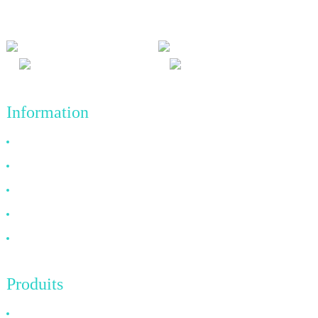
commercial de réalisations de qualité à l'avenir.
Information
Pourquoi nous choisir
À propos de nous
FAQ
Nouvelles
Contactez-nous
Produits
Câble HDMI