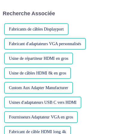
d'entre eux sont donc des
équipements audio et vidéo,
transmissions à courte distance,
tels que les téléviseurs, ...
Recherche Associée
généralement de seulement 3
mètres de long. Que doivent
faire les utilisateurs s'ils ont
besoin...
Fabricants de câbles Displayport
Fabricant d'adaptateurs VGA personnalisés
Usine de répartiteur HDMI en gros
Usine de câbles HDMI 8k en gros
Custom Aux Adapter Manufacturer
Usines d'adaptateurs USB C vers HDMI
Fournisseurs Adaptateur VGA en gros
Fabricant de câble HDMI long 4k