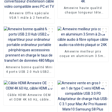
Amewire haute qualité
chaque longueur tête
Amewire Offre spéciale
métallique câble plat HDMI
VGA 1 mâle à 2 femelle
vers HDMI câble Support
câble répartiteur en Y
1080P 3D 4K
1080P adaptateur de
moniteur convertisseur
d'extension câble vidéo
compatible avec PC et TV
Amewire meilleur prix
coque en aluminium 3.5mm
à 2rca câble audio à fibre
optique câble audio rca
Amewire bonne qualité Mini
stéréo plaqué or 24K
4 ports USB 2.0 Hub USB2.0
répartiteur pour ordinateur
portable ordinateur portable
périphériques accessoires
prennent en charge le taux
de transfert de données
Câble HDMI Amewire OEM
480 Mbps
et ODM 4K 60 Hz, câble
HDMI 2.0