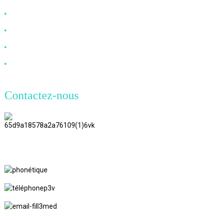
Câble DP
Câble VGA
Câble à fibre optique
Câble DVI
Contactez-nous
TianAo 8 étage, route n°72 GuTa 6,
village de FuLong, ville de ShiPai,
ville de DongGuan, province du
GuangDong
+86 13266180782
+86 18602095014
marylin20220103@gmail.com