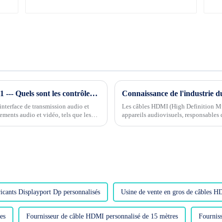
Connaissance de l'industrie du câble Phase 1 --- Quels sont les contrôles de qualité pour les câbles HDMI ?
nterface de transmission audio et
Les câbles HDMI (High Definition Mul
ments audio et vidéo, tels que les
appareils audiovisuels, responsables 
définition. ...
icants Displayport Dp personnalisés
Usine de vente en gros de câbles H
es
Fournisseur de câble HDMI personnalisé de 15 mètres
Fournis