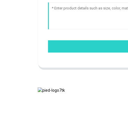
Nous adhérons à la philosophie
d'entreprise d'honnêteté, de bénéfice
mutuel et de résultats gagnant-gagnant,