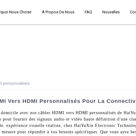
quoi Nous Choisir
À Propos De Nous
FAQ
Nouvelles
Co
I personnalisés
MI Vers HDMI Personnalisés Pour La Connectivi
à domicile avec nos câbles HDMI vers HDMI personnalisés de HaiYu
 pour fournir des signaux audio et vidéo haute définition d'une clart
le. expérience visuelle réaliste, chez HaiYuXin Electronic Technol
r mesure pour répondre à vos besoins spécifiques. Que vous ayez be