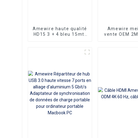
Amewire haute qualité
Amewire mei
HD15 3 + 4 bleu 15mtr
vente OEM 2
VGA câble de prise
60HZ convert
mâle à mâle câble de
vidéo mâle 
moniteur Coaxial
adaptateur
Macbook Pro 4
USB type c ve
câble