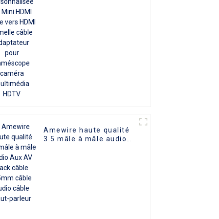
4K Mini HDMI mâle vers
HDMI femelle câble
adaptateur pour
caméscope caméra
multimédia HDTV
Amewire haute qualité
3.5 mâle à mâle audio
Aux AV Jack câble
3.5mm câble audio
câble haut-parleur