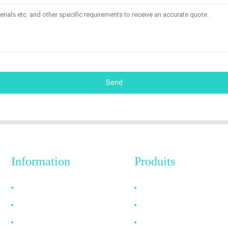
Send
Information
Produits
Pourquoi nous choisir
Câble HDMI
À propos de nous
Câble DP
FAQ
Câble VGA