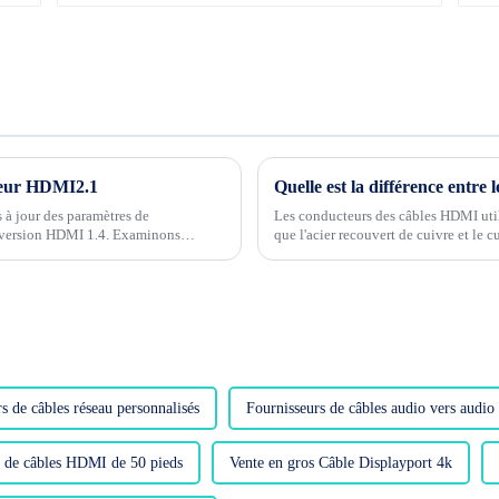
cteur HDMI2.1
à jour des paramètres de
Les conducteurs des câbles HDMI uti
la version HDMI 1.4. Examinons
que l'acier recouvert de cuivre et le
courants. Ils ont quelques différences j
s de câbles réseau personnalisés
Fournisseurs de câbles audio vers audio
s de câbles HDMI de 50 pieds
Vente en gros Câble Displayport 4k