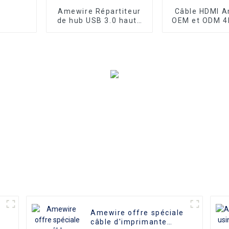
Amewire Répartiteur
Câble HDMI 
de hub USB 3.0 haute
OEM et ODM 4K
vitesse 7 ports en
câble HDMI
alliage d'aluminium 5
Gbit/s Adaptateur de
synchronisation de
données de charge
portable pour
ordinateur portable
Macbook PC
Amewire offre spéciale
câble d'imprimante