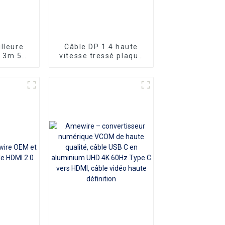
lleure
Câble DP 1.4 haute
M 3m 5m
vitesse tressé plaqué
isseur
or Amewire 8K 60Hz
à mâle
4K 120Hz
 pour
k type-c
rs HDMI