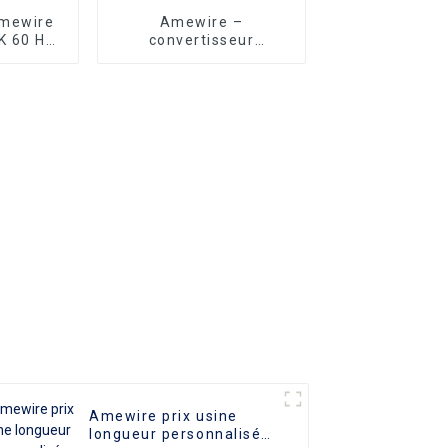
Amewire
Amewire –
 60 Hz,
convertisseur
 2.0
numérique VCOM de
haute qualité, câble
USB C en aluminium
UHD 4K 60Hz Type C
vers HDMI, câble vidéo
haute définition
Amewire prix usine
longueur personnalisée