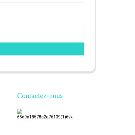
Contactez-nous
TianAo 8
étage, route
n°72 GuTa
6, village de