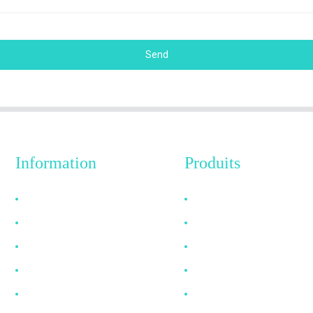
Send
Information
Produits
Pourquoi nous choisir
Câble HDMI
À propos de nous
Câble DP
FAQ
Câble VGA
Nouvelles
Câble à fibre optique
Contactez-nous
Câble DVI