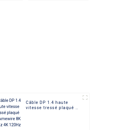
 câble
ordinateur HD 1080P,
ur
vente en gros
Câble DP 1.4 haute
vitesse tressé plaqué or
Amewire 8K 60Hz 4K
120Hz