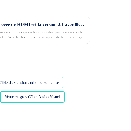
Désormais, la version la plus élevée de HDMI est la version 2.1 avec 8k 60 HZ
idéo et audio spécialement utilisé pour connecter le
ns fil. Avec le développement rapide de la technologie
sion devient très rapide. Le HD....
âble d'extension audio personnalisé
Vente en gros Câble Audio Visuel