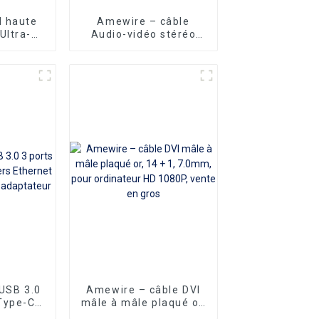
 haute
Amewire – câble
Ultra-
Audio-vidéo stéréo
HUB à 4
3RCA mâle vers 3RCA
0 Hub
mâle, pour
r USB
magnétoscope, DVD,
b/s avec
TV et autres cinéma
ntation
maison, offre spéciale
USB 3.0
Amewire – câble DVI
Type-C
mâle à mâle plaqué or,
hernet
14 + 1, 7.0mm, pour