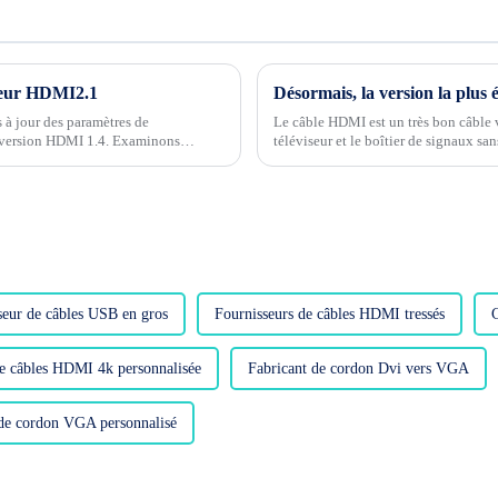
cteur HDMI2.1
à jour des paramètres de
Le câble HDMI est un très bon câble v
la version HDMI 1.4. Examinons
téléviseur et le boîtier de signaux sa
de transmission, la vitesse de transmis
seur de câbles USB en gros
Fournisseurs de câbles HDMI tressés
C
e câbles HDMI 4k personnalisée
Fabricant de cordon Dvi vers VGA
 de cordon VGA personnalisé