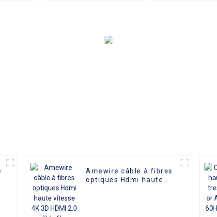
optique mâle à mâle
RJ45 femelle
2.0 UHD 4K 3D HD
adaptate
câble vidéo 4K HDMI
2.0 câble
e
Amewire câble à fibres
r
optiques Hdmi haute
vitesse 4K 3D HDMI 2.0
câble fibre plaqué or
mâle à mâle pour PS4/5
HDTV