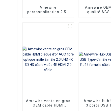
Amewire
Amewire OEM
personnalisation 2.5A
qualité ABS 
250V KC Long 2
mince USB3.0 
broches cordon
Ports USB3.
d'alimentation
répartiteu
Standard coréen câble
jusqu'à 5.0 G
ca IEC320 C7
Port d'alime
Amewire vente en gros
Amewire Hub 
OEM câble HDMI
3 ports USB 
plaque d'or AOC fibre
mâle vers Et