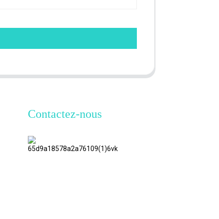
Contactez-nous
TianAo 8
étage, route
n°72 GuTa
6, village de
FuLong,
ville de
ShiPai, ville