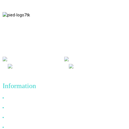
Nous adhérons à la philosophie d'entreprise d'honnêteté, de bénéfice
mutuel et de résultats gagnant-gagnant, ainsi qu'au principe
commercial de réalisations de qualité à l'avenir.
Information
Pourquoi nous choisir
À propos de nous
FAQ
Nouvelles