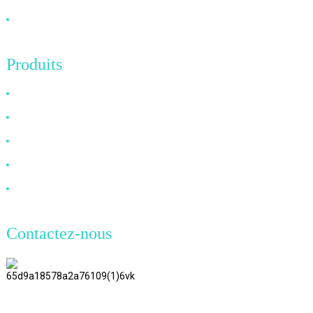
Contactez-nous
Produits
Câble HDMI
Câble DP
Câble VGA
Câble à fibre optique
Câble DVI
Contactez-nous
TianAo 8 étage, route n°72 GuTa 6,
village de FuLong, ville de ShiPai,
ville de DongGuan, province du
GuangDong