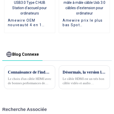
Amewire OEM
Amewire prix le plus
nouveauté 4 en 1
bas Spot
USB2.0 USB3.0 Type
marchandises Type
C HUB Station
mâle à mâle câble
d'accueil pour
Usb 3.0 câbles
ordinateurs
d'extension pour
ordinateur
Blog Connexe
Connaissance de l'industrie du câble Phase 4 --- Quelle est la performance de blindage du câble HDMI ?
Désormais, la version la plus élevée de HDMI est la version 2.1 avec 8k 60 HZ
Le choix d'un câble HDMI avec
Le câble HDMI est un très bon
de bonnes performances de
câble vidéo et audio
blindage est l'un des facteurs
spécialement utilisé pour
importants pour garantir la
connecter le téléviseur et le
qualité de la transmission du
boîtier de signaux sans fil.
signal. Les performances de
Avec le développement rapide
blindage du câble HDMI...
de la technologie de
Recherche Associée
transmission, la vitesse de
transmission devient très