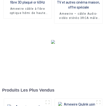
portable pour ordinateur
portable Macbook PC
Amewire câble à fibre
optique hdmi de haute
Amewire – câble Audio-
qualité câble hdmi mâle AA
vidéo stéréo 3RCA mâle
8k 1 fil de fibre 3D plaqué
vers 3RCA mâle, pour
or 60Hz
magnétoscope, DVD, TV et
autres cinéma maison,
offre spéciale
Produits Les Plus Vendus