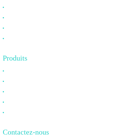
À propos de nous
FAQ
Nouvelles
Contactez-nous
Produits
Câble HDMI
Câble DP
Câble VGA
Câble à fibre optique
Câble DVI
Contactez-nous