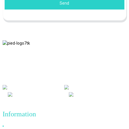
Send
Nous adhérons à la philosophie d'entreprise d'honnêteté, de bénéfice
mutuel et de résultats gagnant-gagnant, ainsi qu'au principe
commercial de réalisations de qualité à l'avenir.
Information
Pourquoi nous choisir