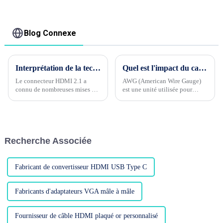
femelle 15 broches,
amplificateur de son
convertisseur DP vers
VGA
Blog Connexe
Interprétation de la technologie du connecteur HDMI2.1
Quel est l'impact du calibre de fil HDMI 32awg ou 30awg sur le câble HDMI ?
Le connecteur HDMI 2.1 a
AWG (American Wire Gauge)
connu de nombreuses mises à
est une unité utilisée pour
jour des paramètres de
identifier l’épaisseur des fils et
performances électriques et
des câbles. Plus la valeur AWG
physiques par rapport à la
est petite, plus le diamètre du
version HDMI 1.4. Examinons
fil est épais. Lors du choix d'un
chacune de ces mises à jour.....
HDMI...
Recherche Associée
Fabricant de convertisseur HDMI USB Type C
Fabricants d'adaptateurs VGA mâle à mâle
Fournisseur de câble HDMI plaqué or personnalisé