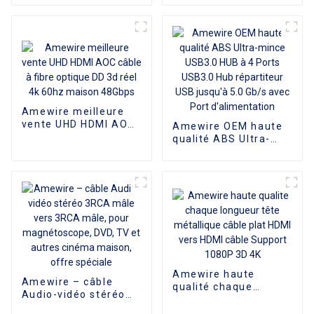
de haute qualité
VGA, adaptateur
femelle 15 broches,
convertisseur DP vers
VGA
Amewire meilleure
vente UHD HDMI AOC
Amewire OEM haute
câble à fibre optique
qualité ABS Ultra-
DD 3d réel 4k 60hz
mince USB3.0 HUB à 4
maison 48Gbps
Ports USB3.0 Hub
répartiteur USB
jusqu'à 5.0 Gb/s avec
Port d'alimentation
Amewire haute
Amewire – câble
qualité chaque
Audio-vidéo stéréo
longueur tête
3RCA mâle vers 3RCA
métallique câble plat