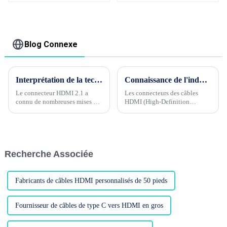
mâle, pour
HDMI vers HDMI câble
magnétoscope, DVD,
Support 1080P 3D 4K
TV et autres cinéma
maison, offre
spéciale
Blog Connexe
Interprétation de la technologie du connecteur HDMI2.1
Connaissance de l'industrie du câble Phase 5 --- Pourquoi la tête HDMI plaquée or et nickel affecte-t-elle la qualité du produit ?
Le connecteur HDMI 2.1 a
Les connecteurs des câbles
connu de nombreuses mises à
HDMI (High-Definition
jour des paramètres de
Multimedia Interface) sont
performances électriques et
généralement plaqués or ou
physiques par rapport à la
nickelés, ce qui aura un certain
version HDMI 1.4. Examinons
impact sur la qualité du rendu.
chacune de ces mises à jour.....
Recherche Associée
Fabricants de câbles HDMI personnalisés de 50 pieds
Fournisseur de câbles de type C vers HDMI en gros