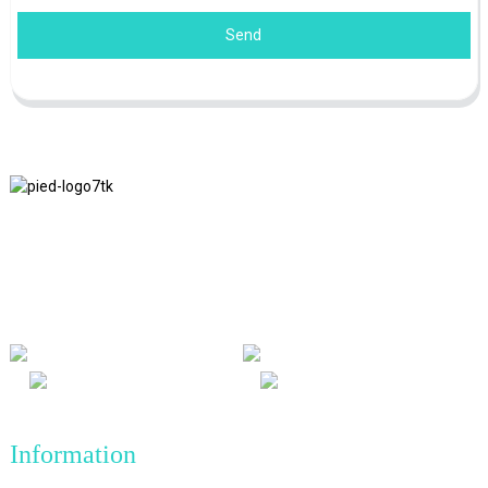
Send
Nous adhérons à la philosophie d'entreprise d'honnêteté, de bénéfice
mutuel et de résultats gagnant-gagnant, ainsi qu'au principe
commercial de réalisations de qualité à l'avenir.
Information