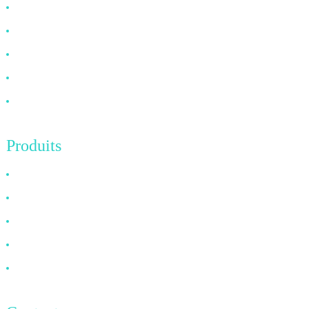
Pourquoi nous choisir
À propos de nous
FAQ
Nouvelles
Contactez-nous
Produits
Câble HDMI
Câble DP
Câble VGA
Câble à fibre optique
Câble DVI