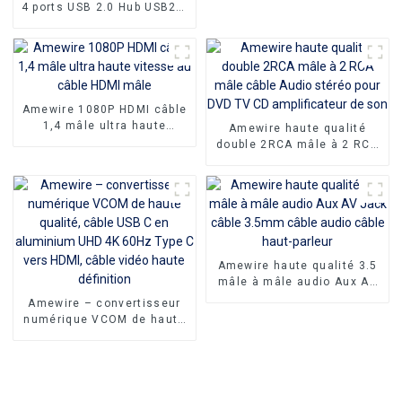
4 ports USB 2.0 Hub USB2.0
répartiteur pour ordinateur
portable ordinateur portable
périphériques accessoires
prennent en charge le taux
de transfert de données
480 Mbps
Amewire 1080P HDMI câble
1,4 mâle ultra haute
Amewire haute qualité
vitesse au câble HDMI mâle
double 2RCA mâle à 2 RCA
mâle câble Audio stéréo
pour DVD TV CD
amplificateur de son
Amewire haute qualité 3.5
mâle à mâle audio Aux AV
Jack câble 3.5mm câble
Amewire – convertisseur
audio câble haut-parleur
numérique VCOM de haute
qualité, câble USB C en
aluminium UHD 4K 60Hz
Type C vers HDMI, câble
vidéo haute définition