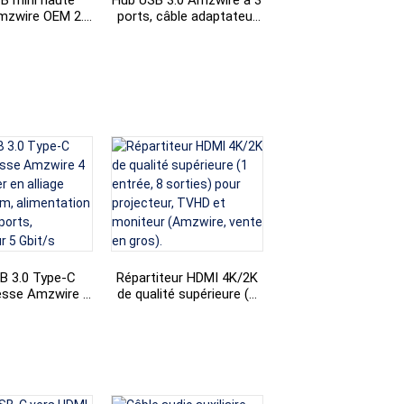
B mini haute
Hub USB 3.0 Amzwire à 3
mzwire OEM 2.0
ports, câble adaptateur
+86 15118299221
 pour ordinateur
USB Type-C mâle vers
 PC et téléphone
Ethernet RJ45 femelle
B 3.0 Type-C
Répartiteur HDMI 4K/2K
esse Amzwire 4
de qualité supérieure (1
tier en alliage
entrée, 8 sorties) pour
um, alimentation
projecteur, TVHD et
C, 4 ports,
moniteur (Amzwire,
teur 5 Gbit/s
vente en gros).