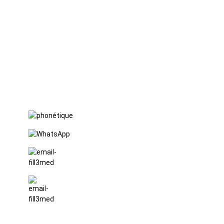
GuTa 6,
village de
FuLong,
ville de
ShiPai,
ville de
DongGuan,
province du
Guangdong
+86 15397569549
+86 18760065206
kaiqiqiu7@gmail.com
yongchangzhong6@gmail.com