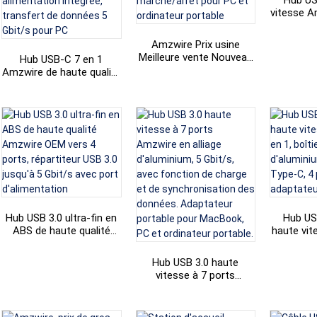
Hub US
vitesse A
à 4 ports
portable,
Amzwire Prix usine
Meilleure vente Nouveau
Hub USB-C 7 en 1
hub adaptateur USB 2.0 à
Amzwire de haute qualité
7 ports avec LED et
avec lecteur de cartes
interrupteur
USB-C, station d'accueil
marche/arrêt pour PC et
USB-A vers USB 3.0 et
ordinateur portable
alimentation intégrée,
transfert de données 5
Gbit/s pour PC
Hub USB 3.0 ultra-fin en
Hub US
ABS de haute qualité
haute vit
Amzwire OEM vers 4
en 1, boî
ports, répartiteur USB 3.0
d'alumini
Hub USB 3.0 haute
jusqu'à 5 Gbit/s avec
Type-
vitesse à 7 ports
port d'alimentation
adapta
Amzwire en alliage
d'aluminium, 5 Gbit/s,
avec fonction de charge