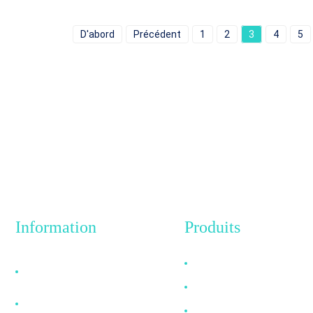
D'abord
Précédent
1
2
3
4
5
Information
Produits
Pourquoi nous choisir
Câble HDMI
?
Câble DP
À propos de nous
Câble VGA