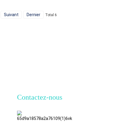
numérique, compatible
avec les téléviseurs HD,
Suivant
Dernier
les moniteurs de jeu et
Total 6
les PC.
Contactez-nous
TianAo, 8e
étage, n°
72, rue