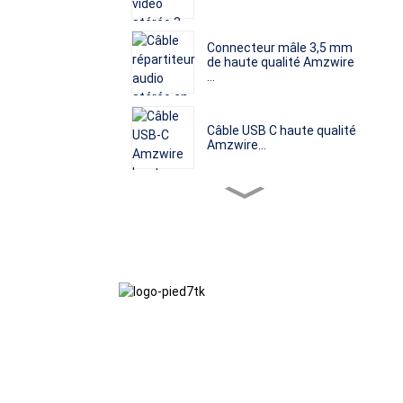
Connecteur mâle 3,5 mm
de haute qualité Amzwire
...
Câble USB C haute qualité
Amzwire...
Prix ​​d'usine Amzwire
Stéréo Jac...
Câble Amzwire mâle 3,5
mm de haute qualité
vers...
Nous adhérons à une philosophie
Amzwire Offre spéciale
d'entreprise fondée sur l'honnêteté,
USB-C vers HDMI...
l'intérêt mutuel et les résultats gagnant-