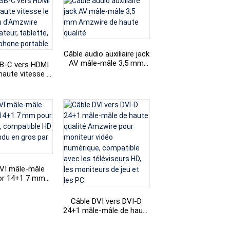
Câble audio auxiliaire jack
AV mâle-mâle 3,5 mm
B-C vers HDMI
Amzwire de haute qualité
haute vitesse le
ndu d'Amzwire
ateur, tablette,
éphone portable
VI mâle-mâle
or 14+1 7 mm
ordinateur,
ble HD 1080p,
Câble DVI vers DVI-D
 en gros par
24+1 mâle-mâle de haute
mzwire
qualité Amzwire pour
moniteur vidéo