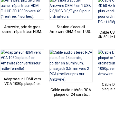
et de synchronisation
des données. Adaptateur
portable pour MacBook,
PC et ordinateur
portable.
Amzwire, prix de gros
Station d'accueil
usine : répartiteur HDMI
Amzwire OEM 4 en 1 USB
Câble US
Full HD 3D 1080p vers 4K
2.0/USB 3.0/Type C pour
4K 60 Hz 
(1 entrée, 4 sorties).
ordinateurs
plus ve
pour ordin
PC et tél
Adaptateur HDMI vers
VGA 1080p plaqué or
Câble D
Amzwire (convertisseur
plaqué 
Câble audio stéréo RCA
mâle-femelle)
pour 
plaqué or 24 carats,
compati
boîtier en aluminium,
vendu
prise jack 3,5 mm vers 2
A
RCA (meilleur prix sur
Amzwire).