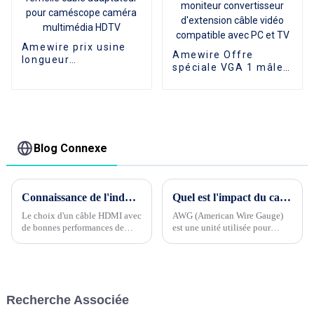
Amewire prix usine
Amewire Offre
longueur
spéciale VGA 1 mâle
personnalisée 4K Mini
à 2 femelle câble
HDMI mâle vers HDMI
répartiteur en Y
femelle câble
1080P adaptateur de
adaptateur pour
moniteur
caméscope caméra
convertisseur
multimédia HDTV
d'extension câble
Blog Connexe
vidéo compatible
avec PC et TV
Connaissance de l'industrie du câble Phase 4 --- Quelle est la performance de blindage du câble HDMI ?
Quel est l'impact du calibre de fil HDMI 32awg ou 30awg sur le câble HDMI ?
Le choix d'un câble HDMI avec
AWG (American Wire Gauge)
de bonnes performances de
est une unité utilisée pour
blindage est l'un des facteurs
identifier l’épaisseur des fils et
importants pour garantir la
des câbles. Plus la valeur AWG
qualité de la transmission du
est petite, plus le diamètre du
signal. Les performances de
fil est épais. Lors du choix d'un
blindage du câble HDMI...
HDMI...
Recherche Associée