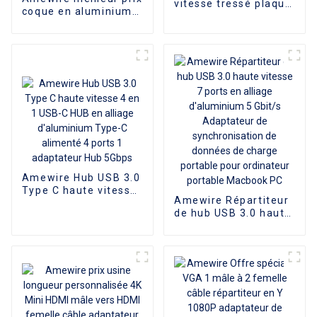
vitesse tressé plaqué
coque en aluminium
or Amewire 8K 60Hz
3.5mm à 2rca câble
4K 120Hz
audio à fibre optique
câble audio rca
stéréo plaqué or 24K
Amewire Hub USB 3.0
Type C haute vitesse
Amewire Répartiteur
4 en 1 USB-C HUB en
de hub USB 3.0 haute
alliage d'aluminium
vitesse 7 ports en
Type-C alimenté 4
alliage d'aluminium 5
ports 1 adaptateur
Gbit/s Adaptateur de
Hub 5Gbps
synchronisation de
données de charge
portable pour
ordinateur portable
Macbook PC