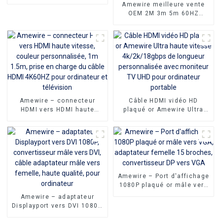
extension de 3.5 MM, câble
Amewire meilleure vente
Audio d'extension Jack
OEM 2M 3m 5m 60HZ
stéréo
convertisseur vidéo mâle à
mâle adaptateur pour
Macbook Pro 4k type-c USB
type c vers HDMI câble
Amewire – connecteur
Câble HDMI vidéo HD
HDMI vers HDMI haute
plaqué or Amewire Ultra
vitesse, couleur
haute vitesse
personnalisée, 1m 1.5m,
4k/2k/18gbps de longueur
prise en charge du câble
personnalisée avec
HDMI 4K60HZ pour
moniteur TV UHD pour
ordinateur et télévision
ordinateur portable
Amewire – Port d'affichage
1080P plaqué or mâle vers
VGA, adaptateur femelle 15
Amewire – adaptateur
broches, convertisseur DP
Displayport vers DVI 1080P,
vers VGA
convertisseur mâle vers