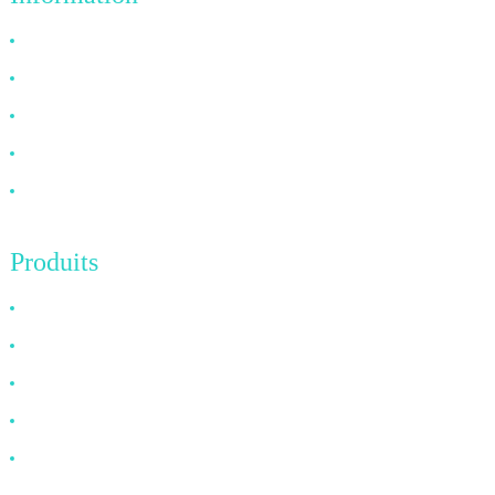
Pourquoi nous choisir
À propos de nous
FAQ
Nouvelles
Contactez-nous
Produits
Câble HDMI
Câble DP
Câble VGA
Câble à fibre optique
Câble DVI