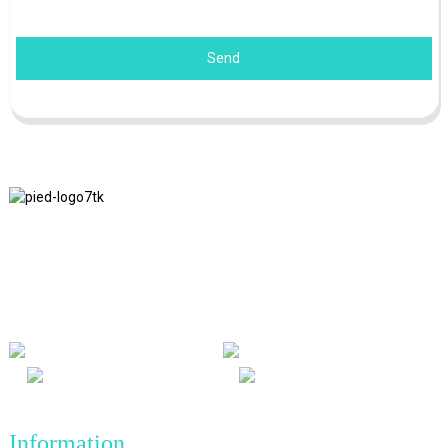
Send
Nous adhérons à la philosophie d'entreprise d'honnêteté, de bénéfice
mutuel et de résultats gagnant-gagnant, ainsi qu'au principe
commercial de réalisations de qualité à l'avenir.
Information