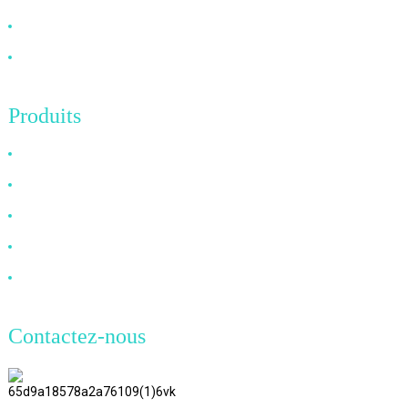
Nouvelles
Contactez-nous
Produits
Câble HDMI
Câble DP
Câble VGA
Câble à fibre optique
Câble DVI
Contactez-nous
TianAo 8 étage, route n°72 GuTa 6,
village de FuLong, ville de ShiPai,