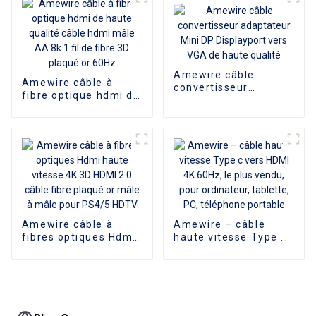
vers HDMI Kabel 2m
5m10m 15m
Amewire câble
Amewire câble à
convertisseur
fibre optique hdmi de
adaptateur Mini DP
haute qualité câble
Displayport vers VGA
hdmi mâle AA 8k 1 fil
de haute qualité
de fibre 3D plaqué or
60Hz
Amewire câble à
Amewire – câble
fibres optiques Hdmi
haute vitesse Type c
haute vitesse 4K 3D
vers HDMI 4K 60Hz, le
HDMI 2.0 câble fibre
plus vendu, pour
plaqué or mâle à
ordinateur, tablette,
mâle pour PS4/5
PC, téléphone
HDTV
portable