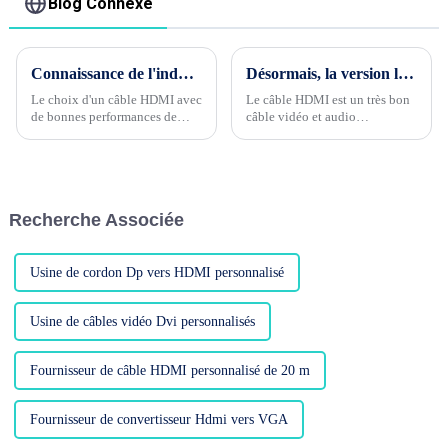
Blog Connexe
Connaissance de l'industrie du câble Phase 4 --- Quelle est la performance de blindage du câble HDMI ?
Désormais, la version la plus élevée de HDMI est la version 2.1 avec 8k 60 HZ
Le choix d'un câble HDMI avec
Le câble HDMI est un très bon
de bonnes performances de
câble vidéo et audio
blindage est l'un des facteurs
spécialement utilisé pour
importants pour garantir la
connecter le téléviseur et le
qualité de la transmission du
boîtier de signaux sans fil.
signal. Les performances de
Avec le développement rapide
blindage du câble HDMI...
de la technologie de
Recherche Associée
transmission, la vitesse de
transmission devient très
rapide. Le HD....
Usine de cordon Dp vers HDMI personnalisé
Usine de câbles vidéo Dvi personnalisés
Fournisseur de câble HDMI personnalisé de 20 m
Fournisseur de convertisseur Hdmi vers VGA