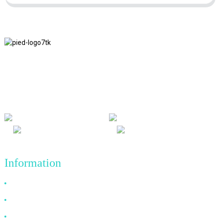
Nous adhérons à la philosophie d'entreprise d'honnêteté, de bénéfice
mutuel et de résultats gagnant-gagnant, ainsi qu'au principe
commercial de réalisations de qualité à l'avenir.
Information
Pourquoi nous choisir
À propos de nous
FAQ