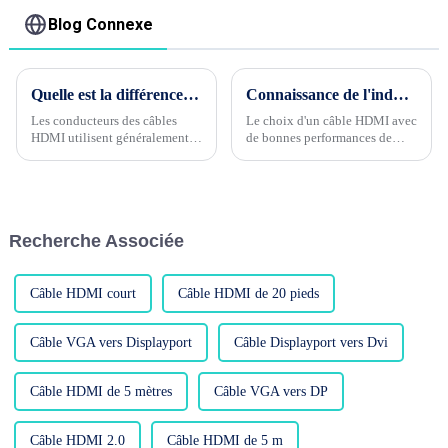
vidéo haute définition
Transfert de données
Blog Connexe
5 Gbps pour PC
Quelle est la différence entre le câble HDMI en acier cuivré et le cuivre sans oxygène ?
Connaissance de l'industrie du câble Phase 4 --- Quelle est la performance de blindage du câble HDMI ?
Les conducteurs des câbles
Le choix d'un câble HDMI avec
HDMI utilisent généralement
de bonnes performances de
du cuivre comme matériau,
blindage est l'un des facteurs
tandis que l'acier recouvert de
importants pour garantir la
cuivre et le cuivre sans
qualité de la transmission du
oxygène sont deux matériaux
signal. Les performances de
en cuivre courants. Ils ont
blindage du câble HDMI...
Recherche Associée
quelques différences je...
Câble HDMI court
Câble HDMI de 20 pieds
Câble VGA vers Displayport
Câble Displayport vers Dvi
Câble HDMI de 5 mètres
Câble VGA vers DP
Câble HDMI 2.0
Câble HDMI de 5 m