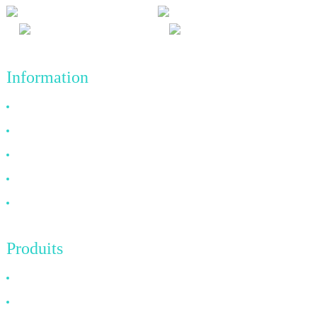
Information
Pourquoi nous choisir
À propos de nous
FAQ
Nouvelles
Contactez-nous
Produits
Câble HDMI
Câble DP