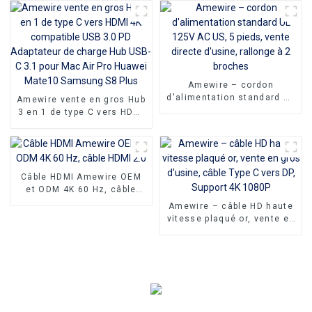
DVI 24 + 1 avec
moniteur vidéo numérique
connecteurs plaqués or en
câble DVI pour moniteur de
filet en Nylon
jeu HDTV PC
Amewire – cordon
d'alimentation standard UL
Amewire vente en gros Hub
125V AC US, 5 pieds, vente
3 en 1 de type C vers HDMI
directe d'usine, rallonge à
4K compatible USB 3.0 PD
2 broches
Adaptateur de charge Hub
USB-C 3.1 pour Mac Air Pro
Huawei Mate10 Samsung
S8 Plus
Câble HDMI Amewire OEM
et ODM 4K 60 Hz, câble
HDMI 2.0
Amewire – câble HD haute
vitesse plaqué or, vente en
gros d'usine, câble Type C
vers DP, Support 4K 1080P