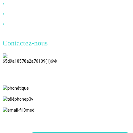
Câble VGA
Câble à fibre optique
Câble DVI
Contactez-nous
TianAo 8 étage, route n°72 GuTa 6,
village de FuLong, ville de ShiPai,
ville de DongGuan, province du
GuangDong
+86 13266180782
+86 18602095014
marylin20220103@gmail.com
© Copyright - 2010-2024 : Tous droits réservés.
Recherche