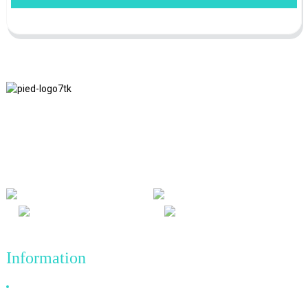
Nous adhérons à la philosophie d'entreprise d'honnêteté, de bénéfice
mutuel et de résultats gagnant-gagnant, ainsi qu'au principe
commercial de réalisations de qualité à l'avenir.
Information
Pourquoi nous choisir