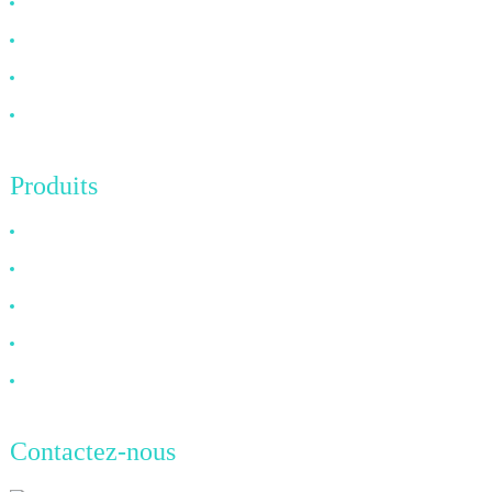
À propos de nous
FAQ
Nouvelles
Contactez-nous
Produits
Câble HDMI
Câble DP
Câble VGA
Câble à fibre optique
Câble DVI
Contactez-nous