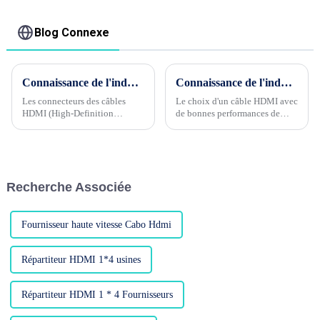
adaptateur pour
caméscope caméra
multimédia HDTV
Blog Connexe
Connaissance de l'industrie du câble Phase 5 --- Pourquoi la tête HDMI plaquée or et nickel affecte-t-elle la qualité du produit ?
Connaissance de l'industrie du câble Phase 4 --- Quelle est la performance de blindage du câble HDMI ?
Les connecteurs des câbles
Le choix d'un câble HDMI avec
HDMI (High-Definition
de bonnes performances de
Multimedia Interface) sont
blindage est l'un des facteurs
généralement plaqués or ou
importants pour garantir la
nickelés, ce qui aura un certain
qualité de la transmission du
impact sur la qualité du rendu.
signal. Les performances de
blindage du câble HDMI...
Recherche Associée
Fournisseur haute vitesse Cabo Hdmi
Répartiteur HDMI 1*4 usines
Répartiteur HDMI 1 * 4 Fournisseurs