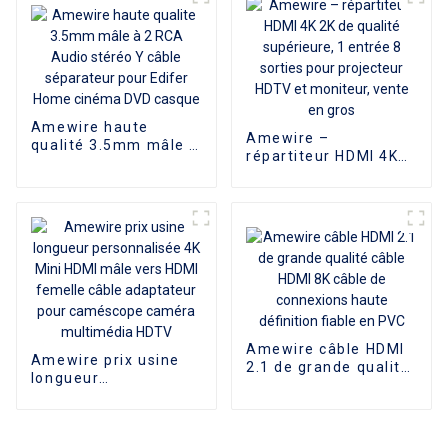
portable
offre toujours des
performances de
premier ordre
Amewire haute
Amewire –
qualité 3.5mm mâle à
répartiteur HDMI 4K
2 RCA Audio stéréo Y
2K de qualité
câble séparateur
supérieure, 1 entrée
pour Edifer Home
8 sorties pour
cinéma DVD casque
projecteur HDTV et
moniteur, vente en
gros
Amewire câble HDMI
Amewire prix usine
2.1 de grande qualité
longueur
câble HDMI 8K câble
personnalisée 4K Mini
de connexions haute
HDMI mâle vers HDMI
définition fiable en
femelle câble
PVC