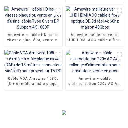
moniteur Extension HDMI
câble répartiteur en Y
vers DVI câble pour HDTV
1080P adaptateur de
PC
moniteur convertisseur
d'extension câble vidéo
compatible avec PC et TV
Amewire – câble HD haute
Amewire meilleure vente
vitesse plaqué or, vente en
UHD HDMI AOC câble à fibre
gros d'usine, câble Type C
optique DD 3d réel 4k 60hz
vers DP, Support 4K 1080P
maison 48Gbps
Câble VGA Amewire 1080p
Amewire – câble
(3 + 6) mâle à mâle plaqué
d'alimentation 220v AC AU,
nickel (DAE) de 15 mètres,
rallonge d'alimentation
connecteur vidéo HD pour
pour ordinateur, vente en
projecteur TV PC
gros