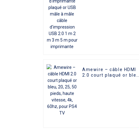
mâle câble d'impressio
USB 2.0 1 m 2 m 3 m 5
m pour imprimante
Amewire – câble HDMI
2.0 court plaqué or bleu
20, 25, 50 pieds, haute
vitesse, 4k, 60hz, pour
PS4 TV