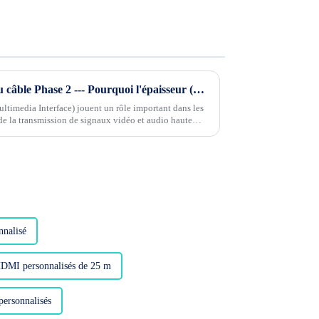
Connaissance de l'industrie du câble Phase 2 --- Pourquoi l'épaisseur (diamètre) des câbles HDMI affecte-t-elle la stabilité du signal ?
timedia Interface) jouent un rôle important dans les
de la transmission de signaux vidéo et audio haute
nalisé
HDMI personnalisés de 25 m
personnalisés