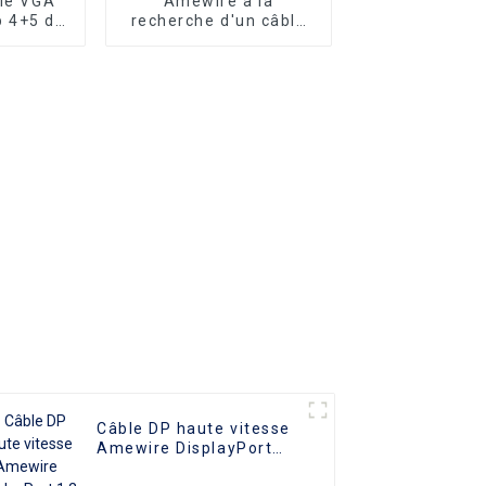
le VGA
Amewire à la
p 4+5 de
recherche d'un câble
lité
VGA standard 3+6 VGA
 mâle-
mâle vers VGA mâle
le VGA
peu coûteux qui offre
l 10 m
toujours des
smission
performances de
rieure,
premier ordre
 les
es PC et
teurs
Câble DP haute vitesse
Amewire DisplayPort
1.2 mâle vers mâle