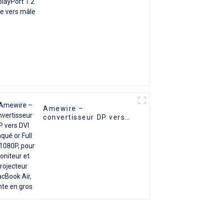
Amewire –
convertisseur DP vers
DVI plaqué or Full HD
1080P, pour moniteur et
projecteur MacBook Air,
vente en gros