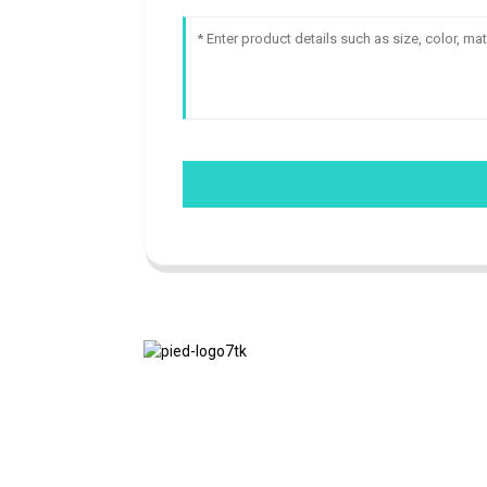
Nous adhérons à la philosophie
d'entreprise d'honnêteté, de bénéfice
mutuel et de résultats gagnant-gagnant,