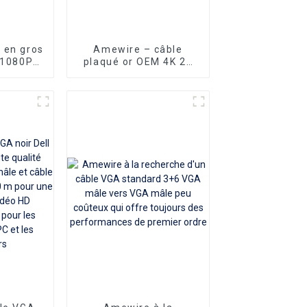
 en gros
Amewire – câble
 1080P
plaqué or OEM 4K 2K
I Port
30Hz de Type C vers
I 24 + 1
DP pour connecter le
teurs
téléphone, fourniture
filet en
d'usine