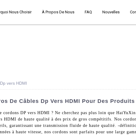
quoi Nous Choisir
À Propos De Nous
FAQ
Nouvelles
Co
s Dp vers HDMI
ros De Câbles Dp Vers HDMI Pour Des Produits
 de cordons DP vers HDMI ? Ne cherchez pas plus loin que HaiYuXi
ers HDMI de haute qualité à des prix de gros compétitifs. Nos cor
eils, garantissant une transmission fluide de haute qualité. -définit
onnées à haute vitesse, nos cordons sont parfaits pour une large gam