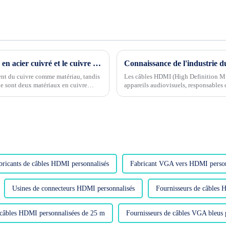
Quelle est la différence entre le câble HDMI en acier cuivré et le cuivre sans oxygène ?
ent du cuivre comme matériau, tandis
Les câbles HDMI (High Definition Mul
ène sont deux matériaux en cuivre
appareils audiovisuels, responsables 
définition. ...
bricants de câbles HDMI personnalisés
Fabricant VGA vers HDMI person
Usines de connecteurs HDMI personnalisés
Fournisseurs de câbles 
 câbles HDMI personnalisées de 25 m
Fournisseurs de câbles VGA bleus 