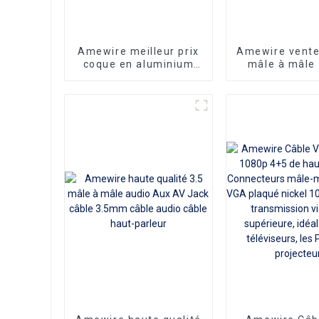
Amewire meilleur prix
Amewire vente
coque en aluminium
mâle à mâle
3.5mm à 2rca câble
HDMI vers DV
audio à fibre optique
adaptateur DV
câble audio rca stéréo
avec connec
plaqué or 24K
plaqués or en 
Nylon