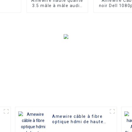
Amewire haute qualité
Amewire Câb
3.5 mâle à mâle audio
noir Dell 1080
Aux AV Jack câble
haute qua
3.5mm câble audio
Connecteurs
câble haut-parleur
mâle et câb
plaqué nicke
pour une tran
vidéo HD supé
idéal pour
téléviseurs, l
les projec
Amewire câble à fibre
optique hdmi de haute
qualité câble hdmi mâle