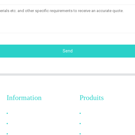
Send
Information
Produits
Pourquoi nous choisir
Câble HDMI
À propos de nous
Câble DP
FAQ
Câble VGA