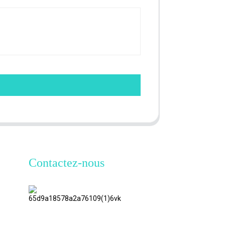
Contactez-nous
TianAo 8
étage, route
n°72 GuTa
6, village de