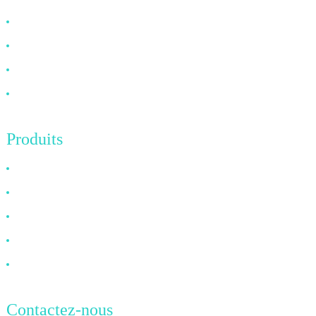
À propos de nous
FAQ
Nouvelles
Contactez-nous
Produits
Câble HDMI
Câble DP
Câble VGA
Câble à fibre optique
Câble DVI
Contactez-nous