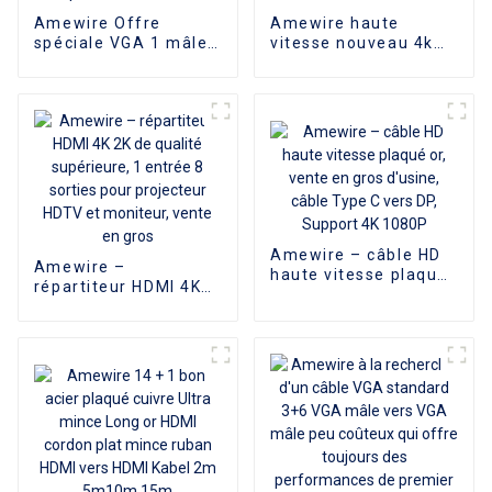
Amewire Offre
Amewire haute
spéciale VGA 1 mâle
vitesse nouveau 4k
à 2 femelle câble
Ultra 1m 2m 3m 4m
répartiteur en Y
5m 10m 15m 20m
1080P adaptateur de
30m câble HDMI 18
moniteur
Gbps 4k 60hz câble
convertisseur
vidéo HD pour
d'extension câble
moniteur de
vidéo compatible
télévision
avec PC et TV
d'ordinateur
Amewire – câble HD
Amewire –
haute vitesse plaqué
répartiteur HDMI 4K
or, vente en gros
2K de qualité
d'usine, câble Type C
supérieure, 1 entrée
vers DP, Support 4K
8 sorties pour
1080P
projecteur HDTV et
moniteur, vente en
gros