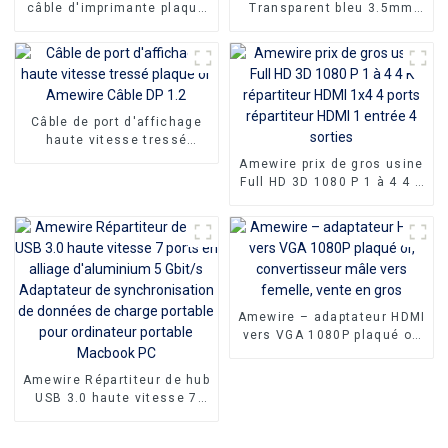
câble d'imprimante plaqué
Transparent bleu 3.5mm
or USB mâle à mâle câble
mâle à 3 RCA mâle câble
d'impression USB 2.0 1 m 2
Audio vidéo câble
m 3 m 5 m pour imprimante
adaptateur Audio Aux
3.5mm prise stéréo vers av
Câble de port d'affichage
haute vitesse tressé
plaqué or Amewire Câble
Amewire prix de gros usine
DP 1.2
Full HD 3D 1080 P 1 à 4 4 K
répartiteur HDMI 1x4 4
ports répartiteur HDMI 1
entrée 4 sorties
Amewire – adaptateur HDMI
vers VGA 1080P plaqué or,
convertisseur mâle vers
femelle, vente en gros
Amewire Répartiteur de hub
USB 3.0 haute vitesse 7
ports en alliage
d'aluminium 5 Gbit/s