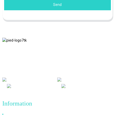
Send
Nous adhérons à la philosophie d'entreprise d'honnêteté, de bénéfice
mutuel et de résultats gagnant-gagnant, ainsi qu'au principe
commercial de réalisations de qualité à l'avenir.
Information
Pourquoi nous choisir