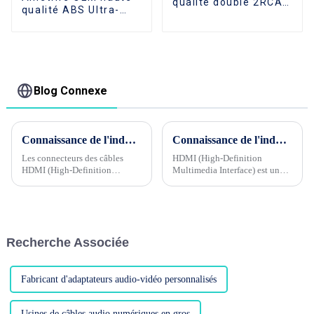
qualité double 2RCA
qualité ABS Ultra-
mâle à 2 RCA mâle
mince USB3.0 HUB à 4
câble Audio stéréo
Ports USB3.0 Hub
pour DVD TV CD
répartiteur USB
amplificateur de son
jusqu'à 5.0 Gb/s avec
Port d'alimentation
Blog Connexe
Connaissance de l'industrie du câble Phase 5 --- Pourquoi la tête HDMI plaquée or et nickel affecte-t-elle la qualité du produit ?
Connaissance de l'industrie du câble Phase 1 --- Quels sont les contrôles de qualité pour les câbles HDMI ?
Les connecteurs des câbles
HDMI (High-Definition
HDMI (High-Definition
Multimedia Interface) est une
Multimedia Interface) sont
interface de transmission audio
généralement plaqués or ou
et vidéo numérique, largement
nickelés, ce qui aura un certain
utilisée dans divers
impact sur la qualité du rendu.
équipements audio et vidéo,
tels que les téléviseurs, ...
Recherche Associée
Fabricant d'adaptateurs audio-vidéo personnalisés
Usines de câbles audio numériques en gros