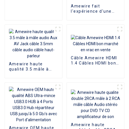
aluminium
Amewire fait
l'expérience d'une
extension vidéo
transparente avec le
câble répartiteur VGA
1 à 2 de haute
qualité, prenant en
charge la résolution
1080P pour les PC et
les téléviseurs
Câble Amewire HDMI
1.4 Câbles HDMI bon
Amewire haute
marché en vrac en
qualité 3.5 mâle à
vente
mâle audio Aux AV
Jack câble 3.5mm
câble audio câble
haut-parleur
Amewire haute
Amewire OEM haute