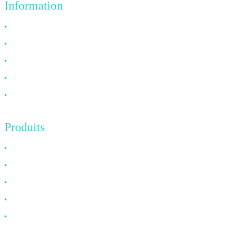
Information
Pourquoi nous choisir
À propos de nous
FAQ
Nouvelles
Contactez-nous
Produits
Câble HDMI
Câble DP
Câble VGA
Câble à fibre optique
Câble DVI