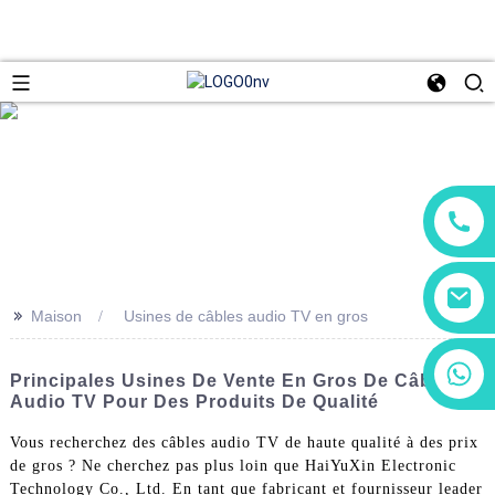
>>
Maison
Usines de câbles audio TV en gros
+86 13266180782
Principales Usines De Vente En Gros De Câbles
+86 18602095014
Audio TV Pour Des Produits De Qualité
Vous recherchez des câbles audio TV de haute qualité à des prix
de gros ? Ne cherchez pas plus loin que HaiYuXin Electronic
Technology Co., Ltd. En tant que fabricant et fournisseur leader