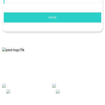
Send
Nous adhérons à la philosophie d'entreprise d'honnêteté, de bénéfice
mutuel et de résultats gagnant-gagnant, ainsi qu'au principe
commercial de réalisations de qualité à l'avenir.