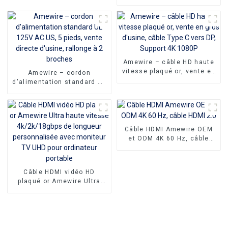
Audio prise stéréo 3.5mm
convertisseur vidéo mâle à
vers câble 3RCA 3.5mm
mâle adaptateur pour
pour haut-parleur
Macbook Pro 4k type-c USB
type c vers HDMI câble
Amewire – câble HD haute
vitesse plaqué or, vente en
Amewire – cordon
gros d'usine, câble Type C
d'alimentation standard UL
vers DP, Support 4K 1080P
125V AC US, 5 pieds, vente
directe d'usine, rallonge à
2 broches
Câble HDMI Amewire OEM
et ODM 4K 60 Hz, câble
HDMI 2.0
Câble HDMI vidéo HD
plaqué or Amewire Ultra
haute vitesse
4k/2k/18gbps de longueur
personnalisée avec
moniteur TV UHD pour
ordinateur portable