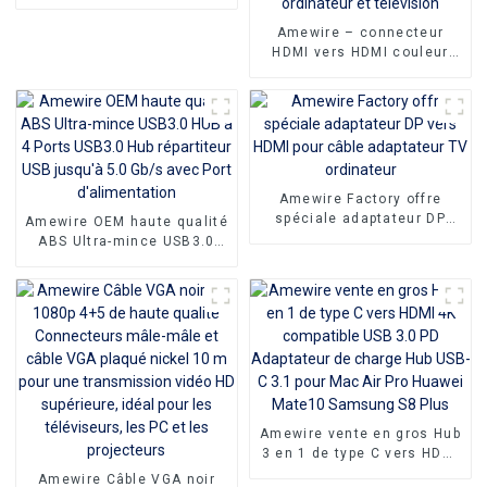
8K 60Hz 4K 120Hz
Amewire – connecteur
HDMI vers HDMI couleur
personnalisée, haute
vitesse, 1m 1.5m, prise en
charge du câble HDMI
4K60HZ pour ordinateur et
télévision
Amewire Factory offre
spéciale adaptateur DP
Amewire OEM haute qualité
vers HDMI pour câble
ABS Ultra-mince USB3.0
adaptateur TV ordinateur
HUB à 4 Ports USB3.0 Hub
répartiteur USB jusqu'à 5.0
Gb/s avec Port
d'alimentation
Amewire vente en gros Hub
3 en 1 de type C vers HDMI
4K compatible USB 3.0 PD
Amewire Câble VGA noir