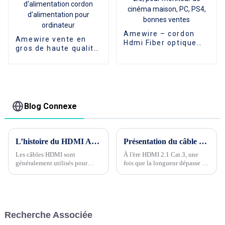
Amewire – cordon
Amewire vente en
Hdmi Fiber optique
gros de haute qualité
4K, Version or 2.0,
2 broches ac EU câble
pour moniteur de
de prise
cinéma maison, PC,
d'alimentation cordon
PS4, bonnes ventes
d'alimentation pour
ordinateur
Blog Connexe
L’histoire du HDMI AOC
Présentation du câble à fibre optique d'application HDMI2.1
Les câbles HDMI sont
À l'ère HDMI 2.1 Cat.3, une
généralement utilisés pour
fois que la longueur dépasse 5
connecter des équipements
mètres, il est recommandé
audiovisuels aux téléviseurs et
d'ajouter de la puissance pour
aux moniteurs. La plupart
piloter la transmission du
d'entre eux sont donc des
signal. Les câbles en cuivre pur
transmissions à courte distance,
ne peuvent pas non plus
Recherche Associée
généralement de seulement 3
répondre aux exigences au-delà
mètres de long. Que doivent
de 5 mètres, ce qui incite à...