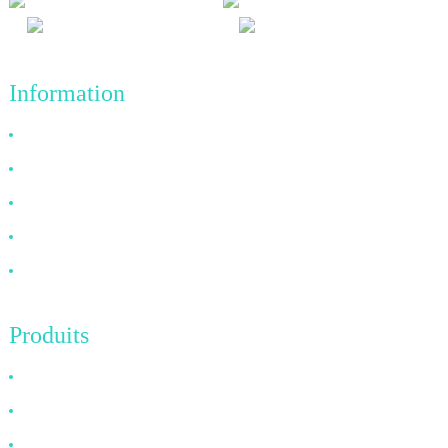
Information
Pourquoi nous choisir
À propos de nous
FAQ
Nouvelles
Contactez-nous
Produits
Câble HDMI
Câble DP
Câble VGA