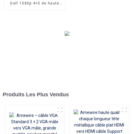
Adaptateur de charge Hub
Dell 1080p 4+5 de haute
USB-C 3.1 pour Mac Air Pro
qualité Connecteurs mâle-
Huawei Mate10 Samsung
mâle et câble VGA plaqué
S8 Plus
nickel 10 m pour une
transmission vidéo HD
supérieure, idéal pour les
téléviseurs, les PC et les
projecteurs
Produits Les Plus Vendus