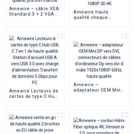
Amewire – câble VGA
Amewire haute
Standard 3 + 2 VGA
qualité chaque
mâle vers VGA mâle,
longueur tête
grande qualité, prix
métallique câble plat
bon marché
HDMI vers HDMI câble
Support 1080P 3D 4K
Amewire –
adaptateur OEM Mini
Amewire Lecteurs de
DP vers DVI,
cartes de type C Hub
connecteurs de
USB C 7 en 1 de
câbles d'ordinateur
haute qualité Station
Dp vers dvi-d mâle
d'accueil USB A vers
1920x1080P 60Hz,
USB 3.0 avec charge
haute qualité
d'alimentation
Transfert de données
5 Gbps pour PC