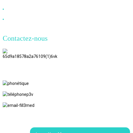
Câble à fibre optique
Câble DVI
Contactez-nous
TianAo 8 étage, route n°72 GuTa 6,
village de FuLong, ville de ShiPai,
ville de DongGuan, province du
GuangDong
+86 13266180782
+86 18602095014
marylin20220103@gmail.com
© Copyright - 2010-2024 : Tous droits réservés.
Recherche
supérieure
Plan du site
Plan du siteTrans