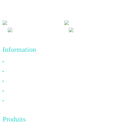
mutuel et de résultats gagnant-gagnant, ainsi qu'au principe
commercial de réalisations de qualité à l'avenir.
Information
Pourquoi nous choisir
À propos de nous
FAQ
Nouvelles
Contactez-nous
Produits