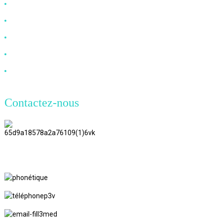
Câble HDMI
Câble DP
Câble VGA
Câble à fibre optique
Câble DVI
Contactez-nous
TianAo 8 étage, route n°72 GuTa 6,
village de FuLong, ville de ShiPai,
ville de DongGuan, province du
GuangDong
+86 13266180782
+86 18602095014
marylin20220103@gmail.com