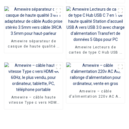
pour DVD TV CD
Port cordon PC ordinateur
amplificateur de son
moniteur Extension HDMI
vers DVI câble pour HDTV
PC
Amewire séparateur de
casque de haute qualité 3
Amewire Lecteurs de
en 1 adaptateur de câble
cartes de type C Hub USB C
Audio prise stéréo 3.5mm
7 en 1 de haute qualité
vers câble 3RCA 3.5mm
Station d'accueil USB A
pour haut-parleur
vers USB 3.0 avec charge
d'alimentation Transfert de
données 5 Gbps pour PC
Amewire – câble
d'alimentation 220v AC AU,
Amewire – câble haute
rallonge d'alimentation
vitesse Type c vers HDMI
pour ordinateur, vente en
4K 60Hz, le plus vendu,
gros
pour ordinateur, tablette,
PC, téléphone portable