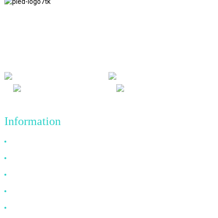
Nous adhérons à la philosophie d'entreprise d'honnêteté, de bénéfice
mutuel et de résultats gagnant-gagnant, ainsi qu'au principe
commercial de réalisations de qualité à l'avenir.
Information
Pourquoi nous choisir
À propos de nous
FAQ
Nouvelles
Contactez-nous