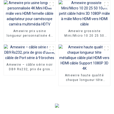
interrupteur marche/arrêt
pour PC portable
Amewire prix usine
Amewire grossiste
longueur personnalisée 4K
Mini/Micro 10 20 25 50
Mini HDMI mâle vers HDMI
100ft petit câble hdmi 3D
femelle câble adaptateur
1080P mâle à mâle Micro
pour caméscope caméra
HDMI vers HDMI câble
multimédia HDTV
Amewire – câble série noir
DB9 Rs232, prix de gros
d'usine, câble de Port série
Amewire haute qualité
à 9 broches
chaque longueur tête
métallique câble plat HDMI
vers HDMI câble Support
1080P 3D 4K