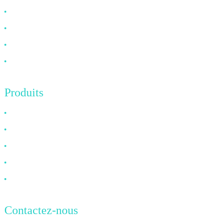
À propos de nous
FAQ
Nouvelles
Contactez-nous
Produits
Câble HDMI
Câble DP
Câble VGA
Câble à fibre optique
Câble DVI
Contactez-nous