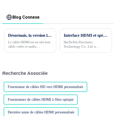
mâle pour PS4/5
adaptateurs de câble
HDTV
série pour la
Communication de
données
Blog Connexe
Désormais, la version la plus élevée de HDMI est la version 2.1 avec 8k 60 HZ
Interface HDMI et spécifications
Le câble HDMI est un très bon
HaiYuXin Electronic
câble vidéo et audio
Technology Co., Ltd. a
spécialement utilisé pour
récemment annoncé le
connecter le téléviseur et le
développement d'une nouvelle
boîtier de signaux sans fil.
interface de transmission
Avec le développement rapide
numérique multimédia haute
de la technologie de
définition appelée HDMI (High
Recherche Associée
transmission, la vitesse de
Def...
transmission devient très
rapide. Le HD....
Fournisseur de câbles HD vers HDMI personnalisés
Fournisseurs de câbles HDMI à fibre optique
Dernière usine de câbles HDMI personnalisée