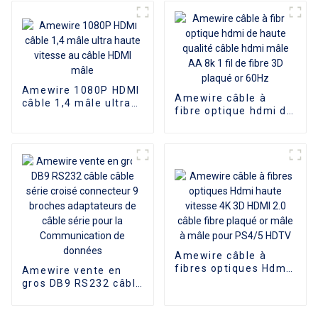
répartiteur USB
magnétoscope, DVD,
jusqu'à 5.0 Gb/s avec
TV et autres cinéma
Port d'alimentation
maison, offre
spéciale
Amewire 1080P HDMI
Amewire câble à
câble 1,4 mâle ultra
fibre optique hdmi de
haute vitesse au
haute qualité câble
câble HDMI mâle
hdmi mâle AA 8k 1 fil
de fibre 3D plaqué or
60Hz
Amewire câble à
fibres optiques Hdmi
Amewire vente en
haute vitesse 4K 3D
gros DB9 RS232 câble
HDMI 2.0 câble fibre
câble série croisé
plaqué or mâle à
connecteur 9 broches