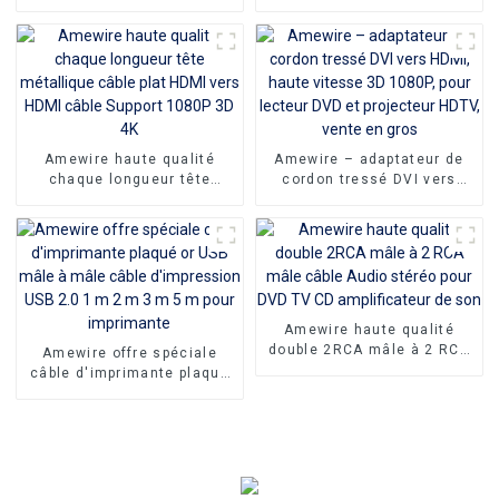
stéréo Y câble séparateur
vers DVI Port adaptateur
pour Edifer Home cinéma
DVI 24 + 1 avec
DVD casque
connecteurs plaqués or en
filet en Nylon
Amewire haute qualité
Amewire – adaptateur de
chaque longueur tête
cordon tressé DVI vers
métallique câble plat HDMI
HDMI, haute vitesse 3D
vers HDMI câble Support
1080P, pour lecteur DVD et
1080P 3D 4K
projecteur HDTV, vente en
gros
Amewire haute qualité
double 2RCA mâle à 2 RCA
Amewire offre spéciale
mâle câble Audio stéréo
câble d'imprimante plaqué
pour DVD TV CD
or USB mâle à mâle câble
amplificateur de son
d'impression USB 2.0 1 m 2
m 3 m 5 m pour imprimante