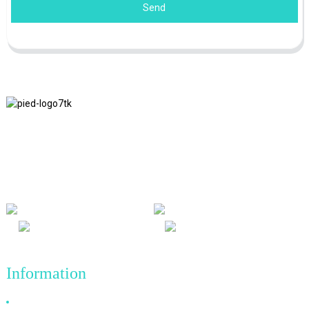
Send
Nous adhérons à la philosophie d'entreprise d'honnêteté, de bénéfice
mutuel et de résultats gagnant-gagnant, ainsi qu'au principe
commercial de réalisations de qualité à l'avenir.
Information
Pourquoi nous choisir