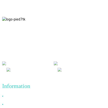
Nous adhérons à une philosophie d'entreprise fondée sur
l'honnêteté, l'intérêt mutuel et les résultats gagnant-gagnant, ainsi
qu'à un principe commercial visant des réalisations de qualité à
l'avenir.
Information
Pourquoi nous choisir ?
À propos de nous