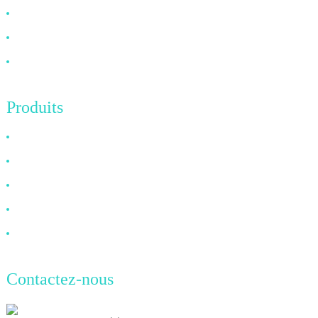
FAQ
Nouvelles
Contactez-nous
Produits
Câble HDMI
Câble DP
Câble VGA
Câble à fibre optique
Câble DVI
Contactez-nous
TianAo, 8e étage, n° 72, rue GuTa