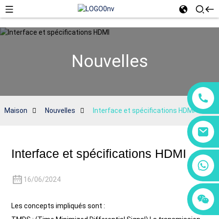
Nouvelles
Maison
Nouvelles
Interface et spécifications HDMI
Interface et spécifications HDMI
+86 18760065206
16/06/2024
+86 15118299221
+86 15397569549
Les concepts impliqués sont :