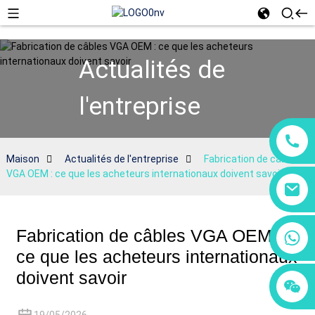
Actualités de
l'entreprise
Maison
Actualités de l'entreprise
Fabrication de câbles
VGA OEM : ce que les acheteurs internationaux doivent savoir
Fabrication de câbles VGA OEM :
+86 18760065206
ce que les acheteurs internationaux
doivent savoir
+86 15118299221
+86 15397569549