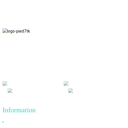
Nous adhérons à une philosophie d'entreprise fondée sur
l'honnêteté, l'intérêt mutuel et les résultats gagnant-gagnant, ainsi
qu'à un principe commercial visant des réalisations de qualité à
l'avenir.
Information
Pourquoi nous choisir ?