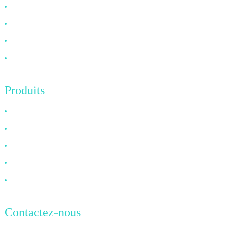
À propos de nous
FAQ
Nouvelles
Contactez-nous
Produits
Câble HDMI
Câble DP
Câble VGA
Câble à fibre optique
Câble DVI
Contactez-nous