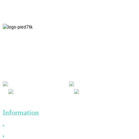
Nous adhérons à une philosophie d'entreprise fondée sur
l'honnêteté, l'intérêt mutuel et les résultats gagnant-gagnant, ainsi
qu'à un principe commercial visant des réalisations de qualité à
l'avenir.
Information
Pourquoi nous choisir ?
À propos de nous