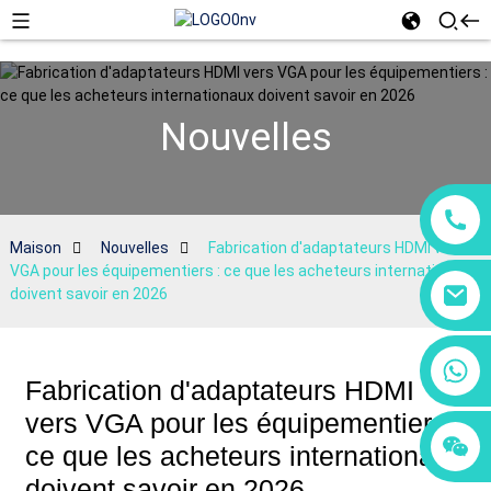
Nouvelles
Maison
Nouvelles
Fabrication d'adaptateurs HDMI vers
VGA pour les équipementiers : ce que les acheteurs internationaux
doivent savoir en 2026
+86 18760065206
Fabrication d'adaptateurs HDMI
vers VGA pour les équipementiers :
+86 15118299221
+86 15397569549
ce que les acheteurs internationaux
doivent savoir en 2026