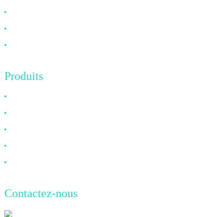
FAQ
Nouvelles
Contactez-nous
Produits
Câble HDMI
Câble DP
Câble VGA
Câble à fibre optique
Câble DVI
Contactez-nous
TianAo, 8e étage, n° 72, rue GuTa