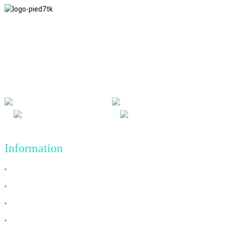
Nous adhérons à une philosophie d'entreprise fondée sur
l'honnêteté, l'intérêt mutuel et les résultats gagnant-gagnant, ainsi
qu'à un principe commercial visant des réalisations de qualité à
l'avenir.
Information
Pourquoi nous choisir ?
À propos de nous
FAQ
Nouvelles