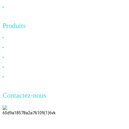
Contactez-nous
Produits
Câble HDMI
Câble DP
Câble VGA
Câble à fibre optique
Câble DVI
Contactez-nous
TianAo, 8e étage, n° 72, rue GuTa
6, village de FuLong, ville de
ShiPai, ville de DongGuan,
province du Guangdong