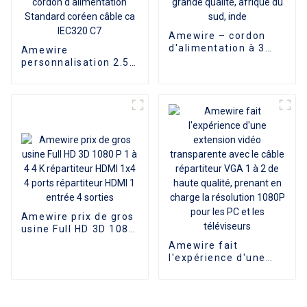
Amewire – cordon
d'alimentation à 3
Amewire
broches, grande
personnalisation 2.5A
qualité, afrique du
250V KC Long 2
sud, inde
broches cordon
d'alimentation
Standard coréen
câble ca IEC320 C7
Amewire prix de gros
usine Full HD 3D 1080
P 1 à 4 4 K répartiteur
Amewire fait
HDMI 1x4 4 ports
l'expérience d'une
répartiteur HDMI 1
extension vidéo
entrée 4 sorties
transparente avec le
câble répartiteur VGA
1 à 2 de haute