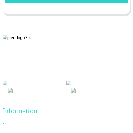
Nous adhérons à la philosophie d'entreprise d'honnêteté, de bénéfice
mutuel et de résultats gagnant-gagnant, ainsi qu'au principe
commercial de réalisations de qualité à l'avenir.
Information
Pourquoi nous choisir