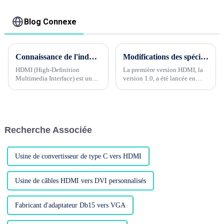
qualité, prenant en
charge la résolution
Blog Connexe
1080P pour les PC et
les téléviseurs
Connaissance de l'industrie du câble Phase 1 --- Quels sont les contrôles de qualité pour les câbles HDMI ?
Modifications des spécifications du câble HDMI 1.0 à 2.1
HDMI (High-Definition
La première version HDMI, la
Multimedia Interface) est une
version 1.0, a été lancée en
interface de transmission audio
décembre 2002. On peut dire
et vidéo numérique, largement
qu'elle est spécialement conçue
utilisée dans divers
pour les logiciels Full HD tels
équipements audio et vidéo,
que le Blu-ray de cette année-
tels que les téléviseurs, ...
là. Sa plus grande
Recherche Associée
caractéristique est qu'il est
intégré...
Usine de convertisseur de type C vers HDMI
Usine de câbles HDMI vers DVI personnalisés
Fabricant d'adaptateur Db15 vers VGA