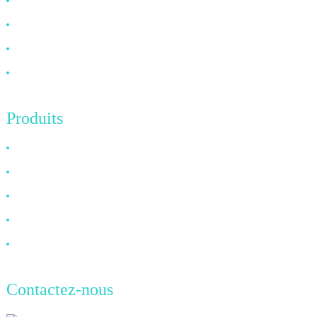
À propos de nous
FAQ
Nouvelles
Contactez-nous
Produits
Câble HDMI
Câble DP
Câble VGA
Câble à fibre optique
Câble DVI
Contactez-nous